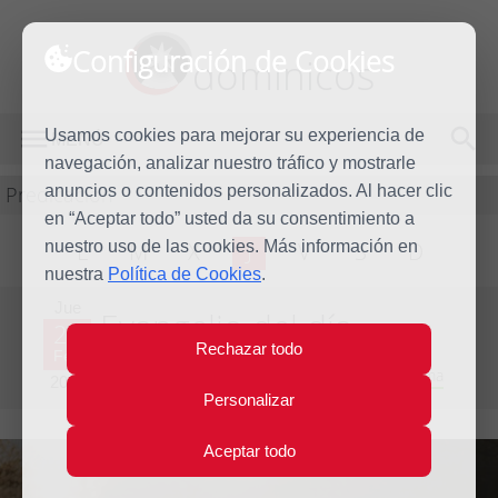
Configuración de Cookies
dominicos
Usamos cookies para mejorar su experiencia de
MENÚ
navegación, analizar nuestro tráfico y mostrarle
Predicación
anuncios o contenidos personalizados. Al hacer clic
en “Aceptar todo” usted da su consentimiento a
nuestro uso de las cookies. Más información en
L
M
X
J
V
S
D
nuestra
Política de Cookies
.
Jue
Evangelio del día
23
Rechazar todo
Feb
Séptima semana del T.O. - Inicio de la Cuaresma
2023
Personalizar
Aceptar todo