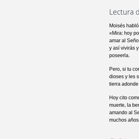
Lectura d
Moisés habló 
«Mira: hoy po
amar al Señor
y así vivirás 
poseerla.
Pero, si tu co
dioses y les 
tierra adonde
Hoy cito como 
muerte, la be
amando al Señ
muchos años e