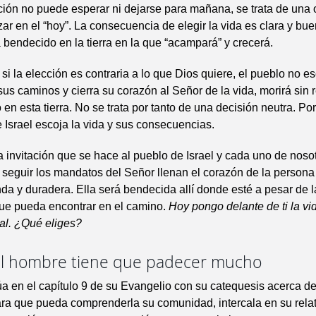
uación no puede esperar ni dejarse para mañana, se trata de una
zar en el “hoy”. La consecuencia de elegir la vida es clara y bue
bendecido en la tierra en la que “acampará” y crecerá.
si la elección es contraria a lo que Dios quiere, el pueblo no e
sus caminos y cierra su corazón al Señor de la vida, morirá sin
en esta tierra. No se trata por tanto de una decisión neutra. Por
e Israel escoja la vida y sus consecuencias.
a invitación que se hace al pueblo de Israel y cada uno de noso
 seguir los mandatos del Señor llenan el corazón de la person
nda y duradera. Ella será bendecida allí donde esté a pesar de l
que pueda encontrar en el camino.
Hoy pongo delante de ti la vid
al. ¿Qué eliges?
del hombre tiene que padecer mucho
a en el capítulo 9 de su Evangelio con su catequesis acerca de
ara que pueda comprenderla su comunidad, intercala en su rela