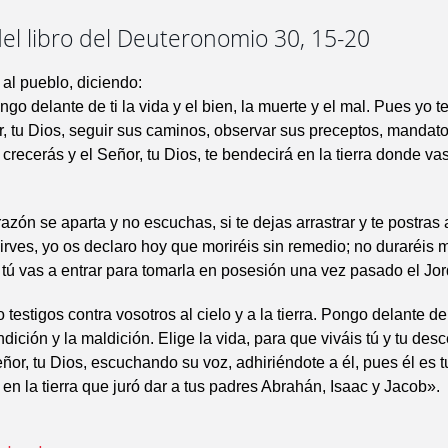
el libro del Deuteronomio 30, 15-20
al pueblo, diciendo:
ngo delante de ti la vida y el bien, la muerte y el mal. Pues yo
, tu Dios, seguir sus caminos, observar sus preceptos, mandato
y crecerás y el Señor, tu Dios, te bendecirá en la tierra donde va
razón se aparta y no escuchas, si te dejas arrastrar y te postras 
sirves, yo os declaro hoy que moriréis sin remedio; no duraréis 
 tú vas a entrar para tomarla en posesión una vez pasado el Jo
testigos contra vosotros al cielo y a la tierra. Pongo delante de 
ndición y la maldición. Elige la vida, para que viváis tú y tu des
or, tu Dios, escuchando su voz, adhiriéndote a él, pues él es tu
n la tierra que juró dar a tus padres Abrahán, Isaac y Jacob».