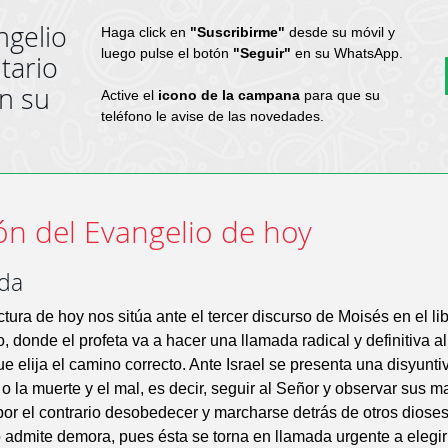
ngelio
Haga click en
"Suscribirme"
desde su móvil y
luego pulse el botón
"Seguir"
en su WhatsApp.
tario
en su
Active el
icono de la campana
para que su
teléfono le avise de las novedades.
ón del Evangelio de hoy
ida
ctura de hoy nos sitúa ante el tercer discurso de Moisés en el lib
 donde el profeta va a hacer una llamada radical y definitiva a
ue elija el camino correcto. Ante Israel se presenta una disyuntiv
n o la muerte y el mal, es decir, seguir al Señor y observar sus 
por el contrario desobedecer y marcharse detrás de otros dioses
 admite demora, pues ésta se torna en llamada urgente a elegir 