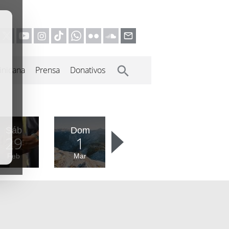
inicana
Prensa
Donativos
Sáb
Dom
29
1
Feb
Mar