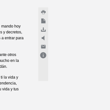
 te mando hoy
s y decretos,
s a entrar para
ante otros
mucho en la
rdán.
ti la vida y
cendencia,
 vida y tus