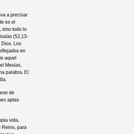
va a precisar
e es el
 sino todo lo
Isaías (52,13-
 Dios. Los
eflejados en
de aquel
el Mesías,
ima palabra. El
día.
arse de
nes aptas
opia vida,
l Reino, para