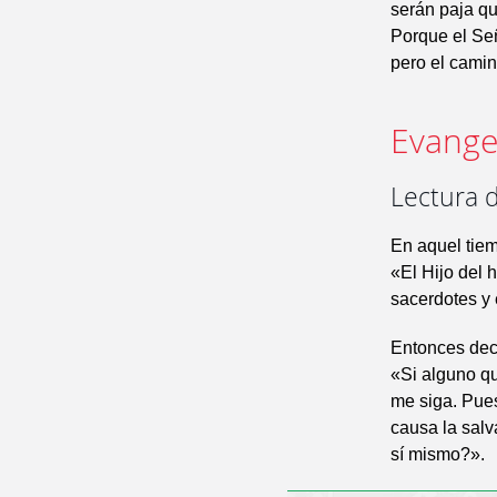
serán paja qu
Porque el Señ
pero el camin
Evangel
Lectura d
En aquel tiem
«El Hijo del
sacerdotes y e
Entonces dec
«Si alguno qu
me siga. Pues
causa la salv
sí mismo?».