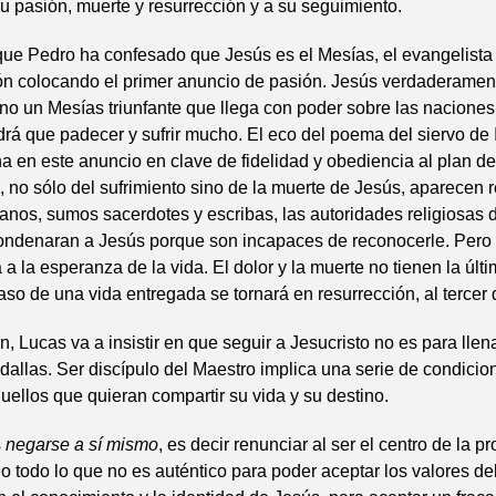
su pasión, muerte y resurrección y a su seguimiento.
ue Pedro ha confesado que Jesús es el Mesías, el evangelista 
ón colocando el primer anuncio de pasión. Jesús verdaderament
no un Mesías triunfante que llega con poder sobre las naciones,
ndrá que padecer y sufrir mucho. El eco del poema del siervo de 
a en este anuncio en clave de fidelidad y obediencia al plan de
 no sólo del sufrimiento sino de la muerte de Jesús, aparecen r
cianos, sumos sacerdotes y escribas, las autoridades religiosas 
ondenaran a Jesús porque son incapaces de reconocerle. Pero 
 a la esperanza de la vida. El dolor y la muerte no tienen la últ
aso de una vida entregada se tornará en resurrección, al tercer 
n, Lucas va a insistir en que seguir a Jesucristo no es para llen
allas. Ser discípulo del Maestro implica una serie de condicio
uellos que quieran compartir su vida y su destino.
s
negarse a sí mismo
, es decir renunciar al ser el centro de la pr
do todo lo que no es auténtico para poder aceptar los valores de