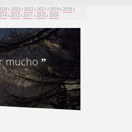
2024
2023
2022
2021
2019
2018
/
/
/
/
/
/
014
2012
2011
2010
2009
/
/
/
/
er mucho
”