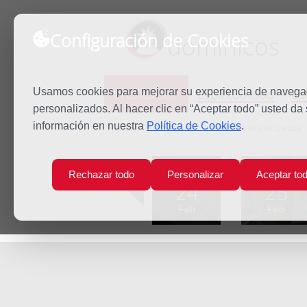
Configuración de Cookies
dominicos
Predicación
Espiritualidad
Es
Usamos cookies para mejorar su experiencia de navegaci
personalizados. Al hacer clic en “Aceptar todo” usted da
información en nuestra
Política de Cookies
.
Inicio
Predicación
Jueves después de Ceniza
Lun
Mar
Rechazar todo
Personalizar
Aceptar to
24
25
Feb
Feb