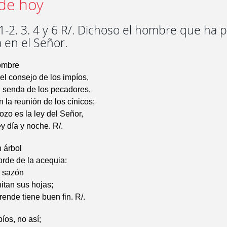
de hoy
1-2. 3. 4 y 6 R/. Dichoso el hombre que ha 
 en el Señor.
ombre
el consejo de los impíos,
la senda de los pecadores,
n la reunión de los cínicos;
ozo es la ley del Señor,
ey día y noche. R/.
 árbol
orde de la acequia:
u sazón
itan sus hojas;
ende tiene buen fin. R/.
íos, no así;