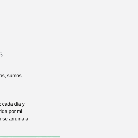
5
nos, sumos
z cada día y
vida por mi
o se arruina a