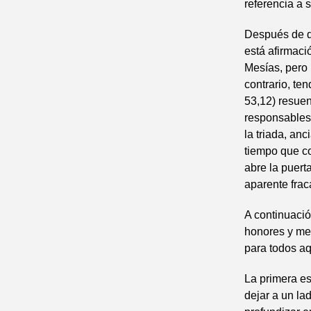
referencia a 
Después de q
está afirmaci
Mesías, pero 
contrario, te
53,12) resuen
responsables,
la triada, an
tiempo que c
abre la puerta
aparente frac
A continuació
honores y med
para todos aq
La primera e
dejar a un la