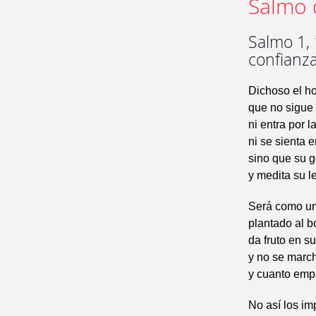
Salmo 
Salmo 1, 
confianza
Dichoso el h
que no sigue 
ni entra por 
ni se sienta e
sino que su g
y medita su l
Será como un
plantado al b
da fruto en s
y no se march
y cuanto empr
No así los imp