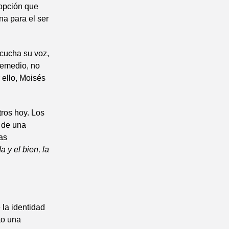
 opción que
na para el ser
scucha su voz,
 remedio, no
 ello, Moisés
tros hoy. Los
a de una
as
a y el bien, la
 la identidad
to una