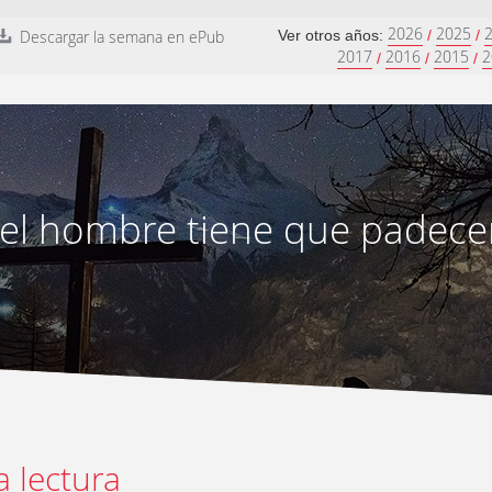
2026
2025
Descargar la semana en ePub
Ver otros años:
/
/
2017
2016
2015
2
/
/
/
 del hombre tiene que padec
a lectura