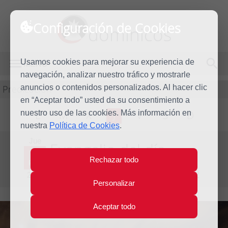
Configuración de Cookies
dominicos
Usamos cookies para mejorar su experiencia de
MENÚ
navegación, analizar nuestro tráfico y mostrarle
Predicación
anuncios o contenidos personalizados. Al hacer clic
en “Aceptar todo” usted da su consentimiento a
nuestro uso de las cookies. Más información en
L
M
X
J
V
S
D
nuestra
Política de Cookies
.
Jue
Evangelio del día
19
Rechazar todo
Feb
Sexta semana del T.O. - Inicio de la Cuaresma
2015
Personalizar
Aceptar todo