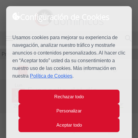
Configuración de Cookies
dominicos
Usamos cookies para mejorar su experiencia de
MENÚ
navegación, analizar nuestro tráfico y mostrarle
Predicación
anuncios o contenidos personalizados. Al hacer clic
en “Aceptar todo” usted da su consentimiento a
nuestro uso de las cookies. Más información en
L
M
X
J
V
S
D
nuestra
Política de Cookies
.
Lun
Evangelio del día
13
Rechazar todo
Feb
Sexta Semana del Tiempo Ordinario - Año Impar
2023
Personalizar
Aceptar todo
Lecturas del día y comentario