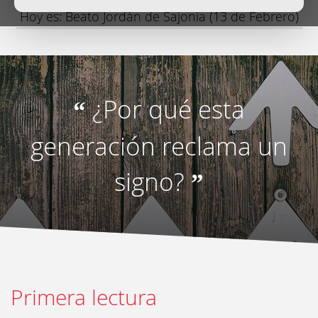
Hoy es: Beato Jordán de Sajonia (13 de Febrero)
¿Por qué esta
“
generación reclama un
signo?
”
Primera lectura