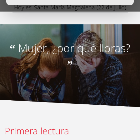
Hoy es: Santa María Magdalena (22 de Julio)
Mujer, ¿por qué lloras?
“
”
Primera lectura