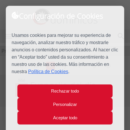
Configuración de Cookies
dominicos
Usamos cookies para mejorar su experiencia de
MENÚ
navegación, analizar nuestro tráfico y mostrarle
Predicación
anuncios o contenidos personalizados. Al hacer clic
en “Aceptar todo” usted da su consentimiento a
nuestro uso de las cookies. Más información en
L
M
X
J
V
S
D
nuestra
Política de Cookies
.
Mié
Evangelio del día
22
Rechazar todo
Jul
Decimosexta Semana del Tiempo Ordinario
2020
Personalizar
Aceptar todo
Lecturas del día y comentario