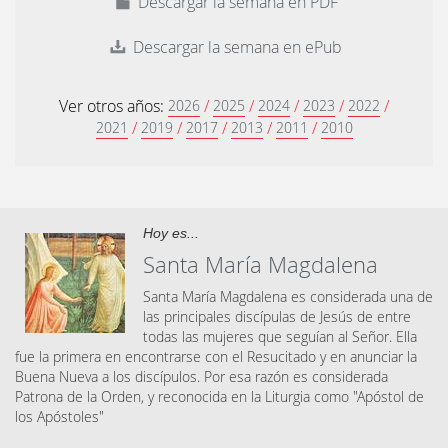
Descargar la semana en PDF
Descargar la semana en ePub
Ver otros años:
/
/
/
/
/
2026
2025
2024
2023
2022
/
/
/
/
/
2021
2019
2017
2013
2011
2010
Hoy es...
Santa María Magdalena
Santa María Magdalena es considerada una de
las principales discípulas de Jesús de entre
todas las mujeres que seguían al Señor. Ella
fue la primera en encontrarse con el Resucitado y en anunciar la
Buena Nueva a los discípulos. Por esa razón es considerada
Patrona de la Orden, y reconocida en la Liturgia como "Apóstol de
los Apóstoles"