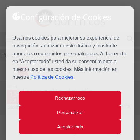
Configuración de Cookies
dominicos
Usamos cookies para mejorar su experiencia de
MENÚ
navegación, analizar nuestro tráfico y mostrarle
Predicación
anuncios o contenidos personalizados. Al hacer clic
en “Aceptar todo” usted da su consentimiento a
nuestro uso de las cookies. Más información en
L
M
X
J
V
S
D
nuestra
Política de Cookies
.
Lun
Evangelio del día
13
Rechazar todo
Jul
Decimoquinta semana del Tiempo Ordinario - Año Par
2020
Personalizar
Aceptar todo
Lecturas del día y comentario