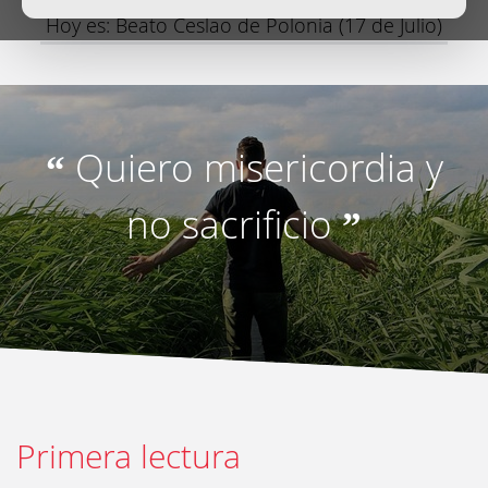
Hoy es: Beato Ceslao de Polonia (17 de Julio)
Quiero misericordia y
“
no sacrificio
”
Primera lectura