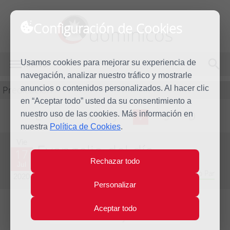
Configuración de Cookies
dominicos
Usamos cookies para mejorar su experiencia de
MENÚ
navegación, analizar nuestro tráfico y mostrarle
Predicación
anuncios o contenidos personalizados. Al hacer clic
en “Aceptar todo” usted da su consentimiento a
nuestro uso de las cookies. Más información en
L
M
X
J
V
S
D
nuestra
Política de Cookies
.
Vie
Evangelio del día
17
Rechazar todo
Jul
Decimoquinta semana del Tiempo Ordinario - Año Par
2020
Personalizar
Aceptar todo
Lecturas del día y comentario