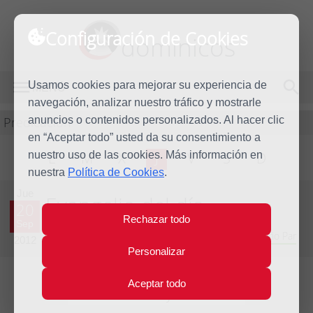
Configuración de Cookies
dominicos
Usamos cookies para mejorar su experiencia de
MENÚ
navegación, analizar nuestro tráfico y mostrarle
Predicación
anuncios o contenidos personalizados. Al hacer clic
en “Aceptar todo” usted da su consentimiento a
nuestro uso de las cookies. Más información en
L
M
X
J
V
S
D
nuestra
Política de Cookies
.
Jue
Evangelio del día
20
Rechazar todo
Sep
Vigésimo cuarta Semana del Tiempo Ordinario - Año Par
2012
Personalizar
Aceptar todo
Lecturas del día y comentario