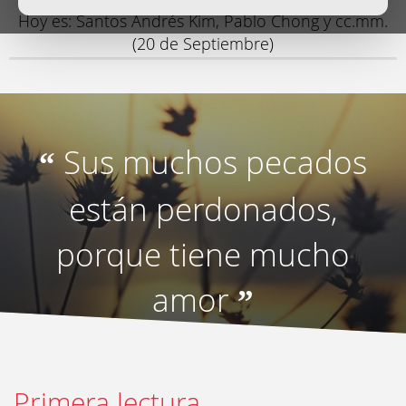
Hoy es: Santos Andrés Kim, Pablo Chong y cc.mm.
(20 de Septiembre)
Sus muchos pecados
“
están perdonados,
porque tiene mucho
amor
”
Primera lectura