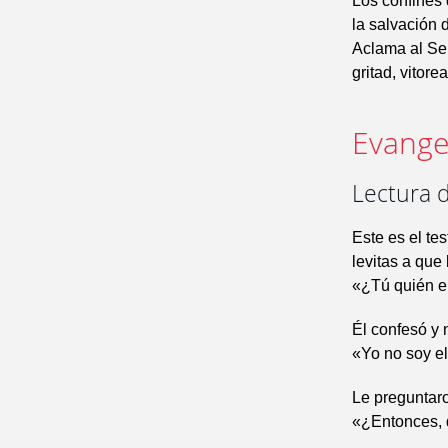
Los confines 
la salvación 
Aclama al Señ
gritad, vitore
Evangel
Lectura d
Este es el te
levitas a que
«¿Tú quién e
Él confesó y 
«Yo no soy e
Le preguntar
«¿Entonces, 