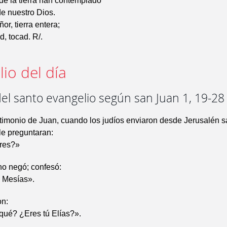
de la tierra han contemplado
de nuestro Dios.
or, tierra entera;
ad, tocad. R/.
io del día
el santo evangelio según san Juan 1, 19-28
stimonio de Juan, cuando los judíos enviaron desde Jerusalén s
 le preguntaran:
res?»
no negó; confesó:
l Mesías».
on:
qué? ¿Eres tú Elías?».