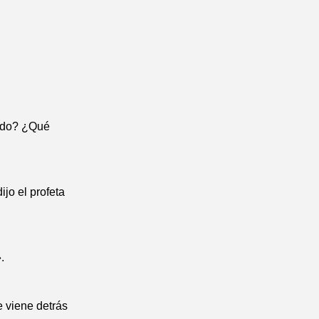
iado? ¿Qué
ijo el profeta
.
 viene detrás