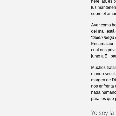
herejías, es 
luz manteners
sobre el amo
Ayer como hoy
del mal, est
“
quien niega 
Encarnación, 
cual nos priv
junto a Él, p
Muchos tratan
mundo secular
margen de Dio
nos enfrenta 
nada humano e
para los que
Yo soy la