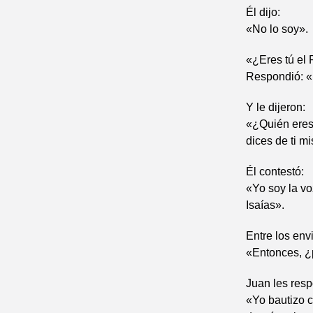
Él dijo:
«No lo soy».
«¿Eres tú el 
Respondió: 
Y le dijeron:
«¿Quién eres
dices de ti m
Él contestó:
«Yo soy la vo
Isaías».
Entre los env
«Entonces, ¿p
Juan les resp
«Yo bautizo c