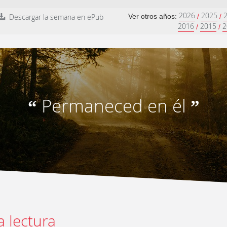
2026
2025
Descargar la semana en ePub
Ver otros años:
/
/
2016
2015
2
/
/
Permaneced en él
“
”
a lectura