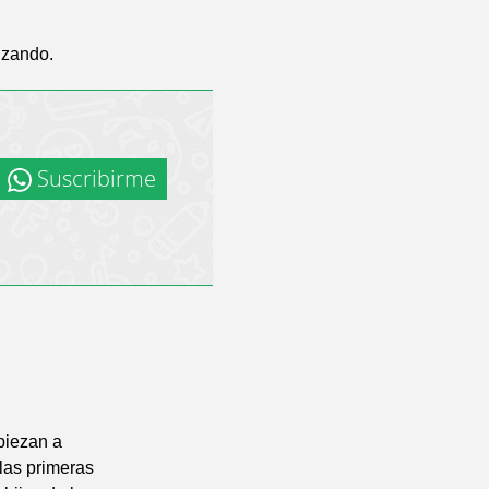
izando.
Suscribirme
piezan a
las primeras