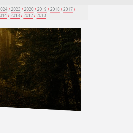
2024
2023
2020
2019
2018
2017
/
/
/
/
/
/
014
2013
2012
2010
/
/
/