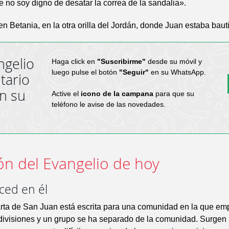
ue no soy digno de desatar la correa de la sandalia».
n Betania, en la otra orilla del Jordán, donde Juan estaba baut
ngelio
Haga click en
"Suscribirme"
desde su móvil y
luego pulse el botón
"Seguir"
en su WhatsApp.
tario
en su
Active el
icono de la campana
para que su
teléfono le avise de las novedades.
ón del Evangelio de hoy
ed en él
arta de San Juan está escrita para una comunidad en la que em
divisiones y un grupo se ha separado de la comunidad. Surgen 