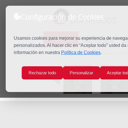
Configuración de Cookies
dominicos
Predicación
Espiritualidad
Es
Usamos cookies para mejorar su experiencia de navegaci
personalizados. Al hacer clic en “Aceptar todo” usted da
información en nuestra
Política de Cookies
.
Inicio
Predicación
Ferias de Navidad - 2 enero
Lun
Mar
Rechazar todo
Personalizar
Aceptar to
28
29
Dic
Dic