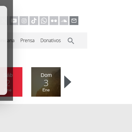
inicana
Prensa
Donativos
Sáb
Dom
2
3
Ene
Ene