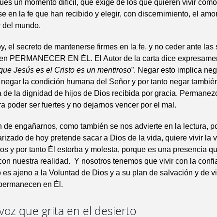
pues un momento difícil, que exige de los que quieren vivir como
e en la fe que han recibido y elegir, con discernimiento, el amo
r del mundo.
, el secreto de mantenerse firmes en la fe, y no ceder ante la
á en PERMANECER EN ÉL. El Autor de la carta dice expresame
que Jesús es el Cristo es un mentiroso
”. Negar esto implica neg
negar la condición humana del Señor y por tanto negar también
a de la dignidad de hijos de Dios recibida por gracia. Permane
ara poder ser fuertes y no dejarnos vencer por el mal.
 de engañarnos, como también se nos advierte en la lectura, p
izado de hoy pretende sacar a Dios de la vida, quiere vivir la v
s y por tanto Él estorba y molesta, porque es una presencia q
con nuestra realidad. Y nosotros tenemos que vivir con la conf
s ajeno a la Voluntad de Dios y a su plan de salvación y de v
 permanecen en Él.
 voz que grita en el desierto