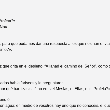
Profeta?».
«No».
, para que podamos dar una respuesta a los que nos han env
ismo?».
z que grita en el desierto: “Allanad el camino del Señor”, como d
iados había fariseos y le preguntaron:
or qué bautizas si tú no eres el Mesías, ni Elías, ni el Profeta?»
ondió:
on agua; en medio de vosotros hay uno que no conocéis, el que