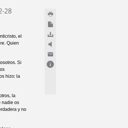
2-28
icristo, el
dre. Quien
osotros. Si
ros
s hizo: la
tros, la
e nadie os
erdadera y no