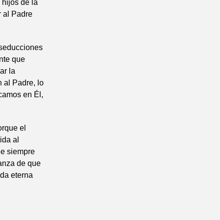
 hijos de la
r al Padre
s seducciones
nte que
ar la
 al Padre, lo
zcamos en Él,
orque el
ida al
ue siempre
ianza de que
ida eterna