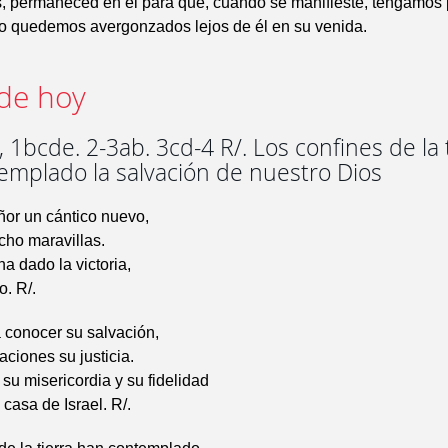
s, permaneced en él para que, cuando se manifieste, tengamos
no quedemos avergonzados lejos de él en su venida.
de hoy
 1bcde. 2-3ab. 3cd-4 R/. Los confines de la 
emplado la salvación de nuestro Dios
ñor un cántico nuevo,
cho maravillas.
ha dado la victoria,
o. R/.
 conocer su salvación,
aciones su justicia.
su misericordia y su fidelidad
 casa de Israel. R/.