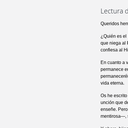
Lectura d
Queridos her
¿Quién es el 
que niega al 
confiesa al H
En cuanto a v
permanece en 
permaneceréis
vida eterna.
Os he escrito
unción que de
enseñe. Pero
mentirosa—, 