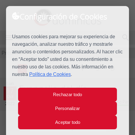
Configuración de Cookies
dominicos
Usamos cookies para mejorar su experiencia de
MENÚ
navegación, analizar nuestro tráfico y mostrarle
Predicación
anuncios o contenidos personalizados. Al hacer clic
en “Aceptar todo” usted da su consentimiento a
nuestro uso de las cookies. Más información en
L
M
X
J
V
S
D
nuestra
Política de Cookies
.
Lun
Evangelio del día
17
Rechazar todo
Oct
Vigésimo novena semana del Tiempo Ordinario - Año Par
2022
Personalizar
Aceptar todo
Lecturas del día y comentario