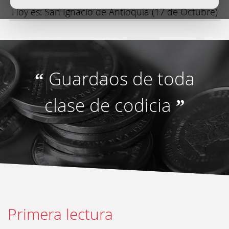
Hoy es: San Ignacio de Antioquía (17 de Octubre)
Guardaos de toda
“
clase de codicia
”
Primera lectura