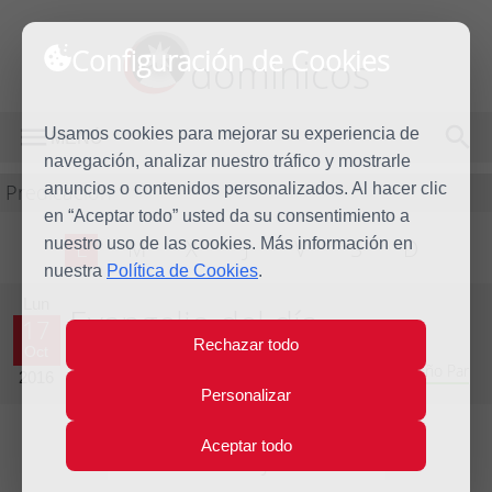
Configuración de Cookies
dominicos
Usamos cookies para mejorar su experiencia de
MENÚ
navegación, analizar nuestro tráfico y mostrarle
Predicación
anuncios o contenidos personalizados. Al hacer clic
en “Aceptar todo” usted da su consentimiento a
nuestro uso de las cookies. Más información en
L
M
X
J
V
S
D
nuestra
Política de Cookies
.
Lun
Evangelio del día
17
Rechazar todo
Oct
Vigésimo novena semana del Tiempo Ordinario - Año Par
2016
Personalizar
Aceptar todo
Lecturas del día y comentario