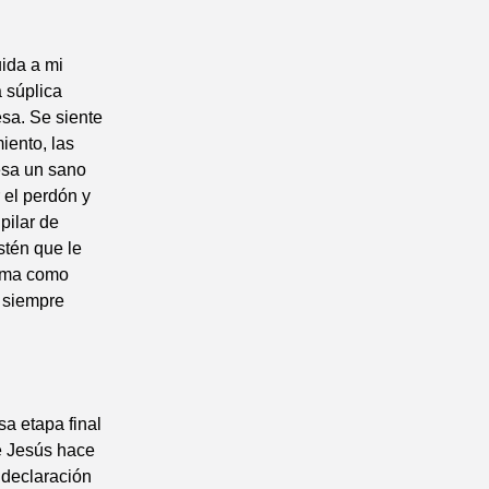
ida a mi
a súplica
sa. Se siente
ento, las
resa un sano
 el perdón y
pilar de
stén que le
 ama como
 siempre
a etapa final
e Jesús hace
a declaración