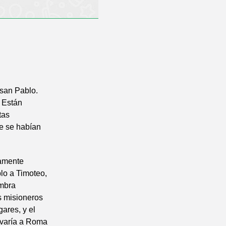
 san Pablo.
. Están
tas
ue se habían
damente
lo a Timoteo,
ombra
s misioneros
ares, y el
levaría a Roma