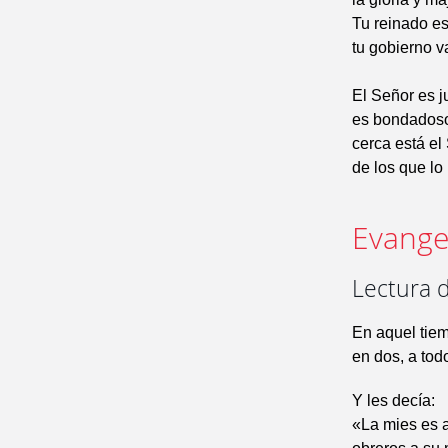
Tu reinado es
tu gobierno v
El Señor es j
es bondadoso
cerca está el
de los que lo
Evangel
Lectura 
En aquel tiem
en dos, a tod
Y les decía:
«La mies es a