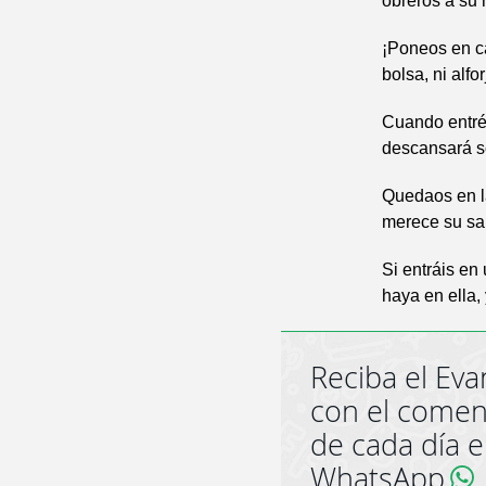
obreros a su 
¡Poneos en c
bolsa, ni alfo
Cuando entréi
descansará so
Quedaos en l
merece su sa
Si entráis en
haya en ella,
Reciba el Eva
con el comen
de cada día 
WhatsApp