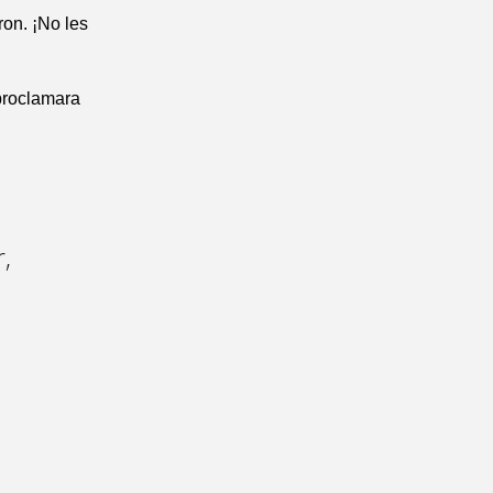
on. ¡No les
 proclamara
,