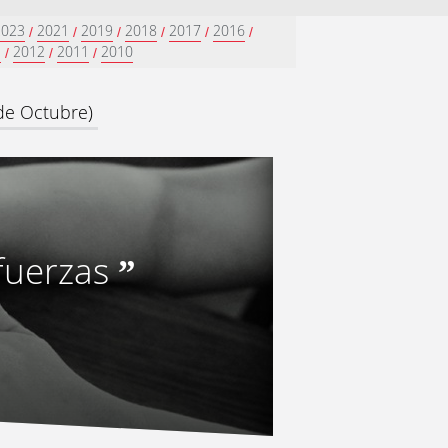
2023
2021
2019
2018
2017
2016
/
/
/
/
/
/
3
2012
2011
2010
/
/
/
 de Octubre)
fuerzas
”