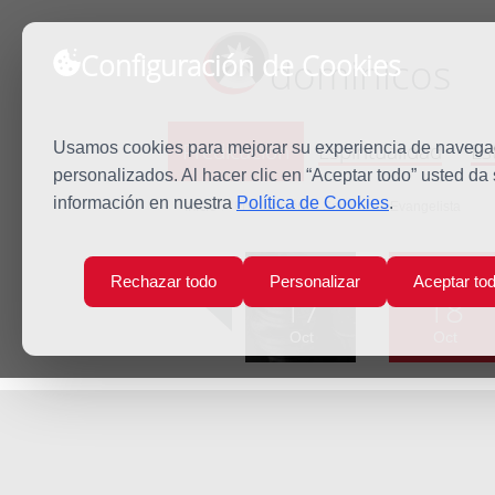
Configuración de Cookies
dominicos
Predicación
Espiritualidad
Es
Usamos cookies para mejorar su experiencia de navegaci
personalizados. Al hacer clic en “Aceptar todo” usted da
información en nuestra
Política de Cookies
.
Inicio
Predicación
San Lucas Evangelista
Lun
Mar
Rechazar todo
Personalizar
Aceptar to
17
18
Oct
Oct