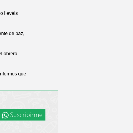
o llevéis
ente de paz,
l obrero
 enfermos que
Suscribirme