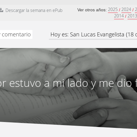
2025
2024
Descargar la semana en ePub
Ver otros años:
/
/
2014
201
/
y comentario
Hoy es: San Lucas Evangelista (18
or estuvo a mi lado y me dio 