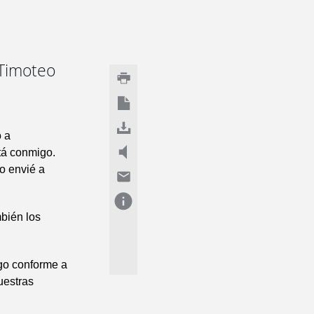
 Timoteo
 a
stá conmigo.
lo envié a
bién los
ago conforme a
uestras