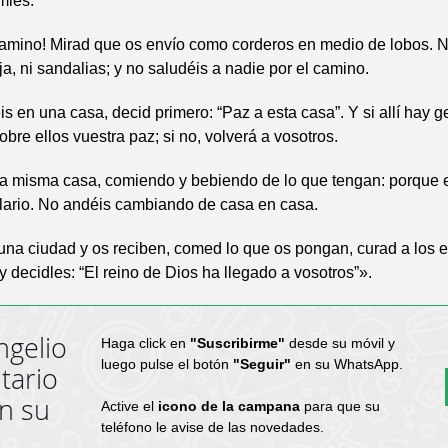
mies.
amino! Mirad que os envío como corderos en medio de lobos. N
rja, ni sandalias; y no saludéis a nadie por el camino.
s en una casa, decid primero: “Paz a esta casa”. Y si allí hay g
bre ellos vuestra paz; si no, volverá a vosotros.
a misma casa, comiendo y bebiendo de lo que tengan: porque e
lario. No andéis cambiando de casa en casa.
 una ciudad y os reciben, comed lo que os pongan, curad a los
 y decidles: “El reino de Dios ha llegado a vosotros”».
ngelio
Haga click en
"Suscribirme"
desde su móvil y
luego pulse el botón
"Seguir"
en su WhatsApp.
tario
en su
Active el
icono de la campana
para que su
teléfono le avise de las novedades.