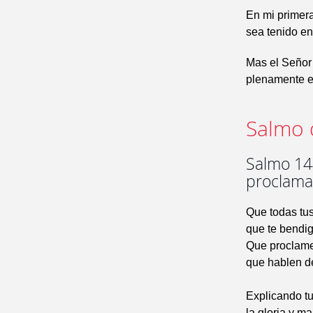
En mi primera
sea tenido en
Mas el Señor 
plenamente el
Salmo 
Salmo 144
proclaman
Que todas tus
que te bendig
Que proclamen
que hablen de
Explicando t
la gloria y ma