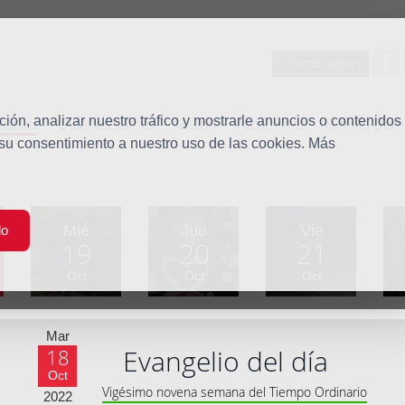
Entorno seguro
tudio
ón, analizar nuestro tráfico y mostrarle anuncios o contenidos
Quiénes somos
Misión
Vocaciones
Familia Dom
 su consentimiento a nuestro uso de las cookies. Más
Mié
Jue
Vie
do
19
20
21
Oct
Oct
Oct
Mar
Evangelio del día
18
Oct
Vigésimo novena semana del Tiempo Ordinario
2022