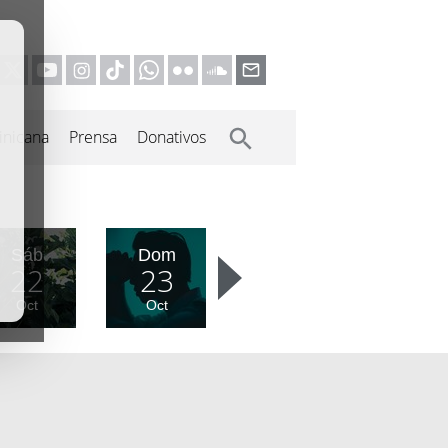
inicana
Prensa
Donativos
Sáb
Dom
22
23
Oct
Oct