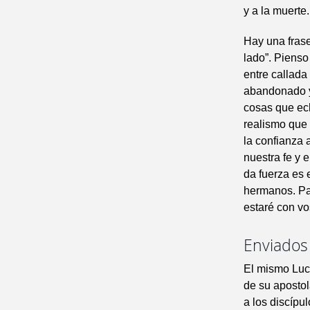
y a la muerte.
Hay una frase
lado”. Pienso
entre callada
abandonado y
cosas que ech
realismo que 
la confianza 
nuestra fe y 
da fuerza es 
hermanos. Pa
estaré con vo
Enviados
El mismo Luc
de su apostol
a los discípu