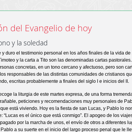
ón del Evangelio de hoy
ono y la soledad
 y duro el testimonio personal en los años finales de la vida de
Timoteo y la carta a Tito son las denominadas cartas pastorales
ersonas concretas, en un tono cercano y afectuoso, pero son car
los responsables de las distintas comunidades de cristianos q
o, escritas probablemente a finales del siglo I e inicios del II.
recoge la liturgia de este martes expresa, de una forma tremen
rañable, peticiones y recomendaciones muy personales de Pab
n que está viviendo. Hoy es la fiesta de san Lucas, y Pablo lo n
 “Lucas es el único que está conmigo”. El apogeo de los viaje
pagado por la marcha de unos, el envío de otros a diferentes lug
ablo a su suerte en el inicio del largo proceso penal que le l