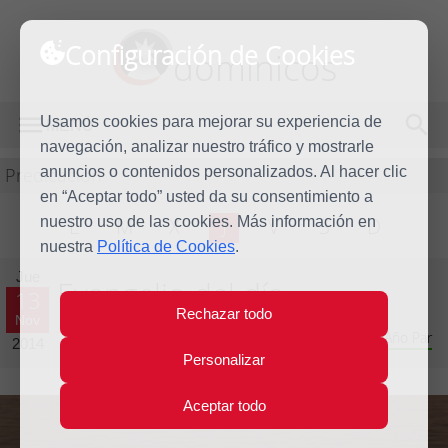
Configuración de Cookies
dominicos
Usamos cookies para mejorar su experiencia de
MENÚ
navegación, analizar nuestro tráfico y mostrarle
Predicación
anuncios o contenidos personalizados. Al hacer clic
en “Aceptar todo” usted da su consentimiento a
nuestro uso de las cookies. Más información en
L
M
X
J
V
S
D
nuestra
Política de Cookies
.
Jue
Evangelio del día
13
Rechazar todo
Nov
Trigésimo segunda semana del Tiempo Ordinario - Año Par
2014
Personalizar
Aceptar todo