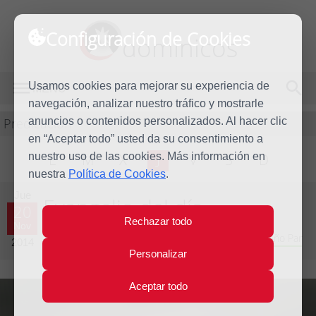
Configuración de Cookies
dominicos
Usamos cookies para mejorar su experiencia de
MENÚ
navegación, analizar nuestro tráfico y mostrarle
Predicación
anuncios o contenidos personalizados. Al hacer clic
en “Aceptar todo” usted da su consentimiento a
nuestro uso de las cookies. Más información en
L
M
X
J
V
S
D
nuestra
Política de Cookies
.
Jue
Evangelio del día
20
Rechazar todo
Nov
Trigésimo tercera semana del Tiempo Ordinario - Año Par
2014
Personalizar
Aceptar todo