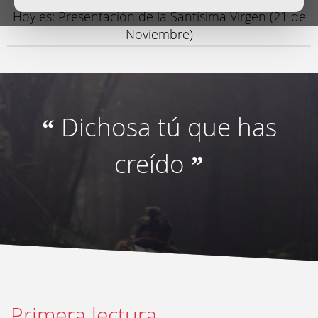
Hoy es: Presentación de la Santísima Virgen (21 de
Noviembre)
Dichosa tú que has
“
creído
”
Primera lectura