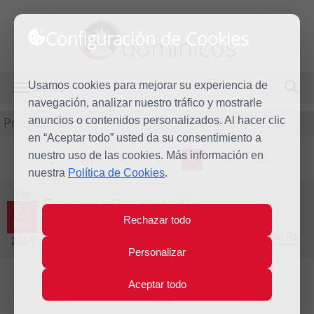
Configuración de Cookies
dominicos
Usamos cookies para mejorar su experiencia de
MENÚ
navegación, analizar nuestro tráfico y mostrarle
Predicación
anuncios o contenidos personalizados. Al hacer clic
en “Aceptar todo” usted da su consentimiento a
nuestro uso de las cookies. Más información en
L
M
X
J
V
S
D
nuestra
Política de Cookies
.
Vie
Evangelio del día
21
Rechazar todo
Nov
Trigésimo tercera semana del Tiempo Ordinario - Año Par
2014
Personalizar
Aceptar todo
Lecturas del día y comentario