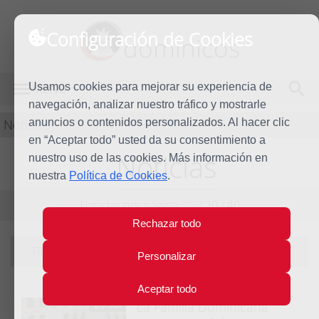
Configuración de Cookies
dominicos
Usamos cookies para mejorar su experiencia de
MENÚ
navegación, analizar nuestro tráfico y mostrarle
Noticias
anuncios o contenidos personalizados. Al hacer clic
en “Aceptar todo” usted da su consentimiento a
Noticias
nuestro uso de las cookies. Más información en
nuestra
Política de Cookies
.
Noticias por página:
10
/
20
/
40
Rechazar todo
Filtrando por tema:
Derechos humanos
|
ver todas
Personalizar
Aceptar todo
La Familia Dominicana
20 Jul