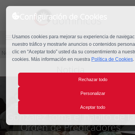
Configuración de Cookies
dominicos
Usamos cookies para mejorar su experiencia de navegaci
MENÚ
nuestro tráfico y mostrarle anuncios o contenidos persona
Noticias
clic en “Aceptar todo” usted da su consentimiento a nuest
cookies. Más información en nuestra
Política de Cookies
.
Noticia
Rechazar todo
Personalizar
Fray Cristo Manuel Acosta
Aceptar todo
González toma el hábito de la
Orden de Predicadores