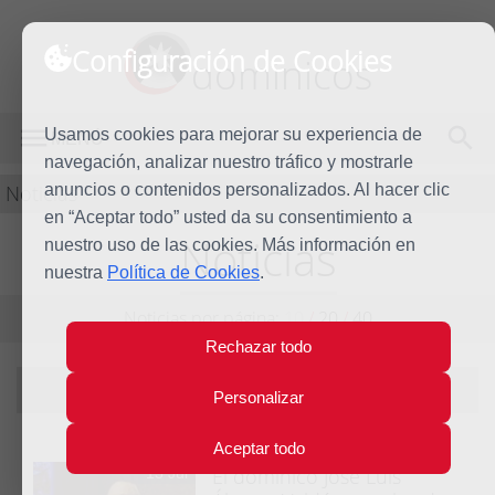
Configuración de Cookies
dominicos
Usamos cookies para mejorar su experiencia de
MENÚ
navegación, analizar nuestro tráfico y mostrarle
Noticias
anuncios o contenidos personalizados. Al hacer clic
en “Aceptar todo” usted da su consentimiento a
Noticias
nuestro uso de las cookies. Más información en
nuestra
Política de Cookies
.
Noticias por página:
10
/
20
/
40
Rechazar todo
Filtrando por tema:
Frailes
|
ver todas
Personalizar
Aceptar todo
El dominico José Luis
13 Jul