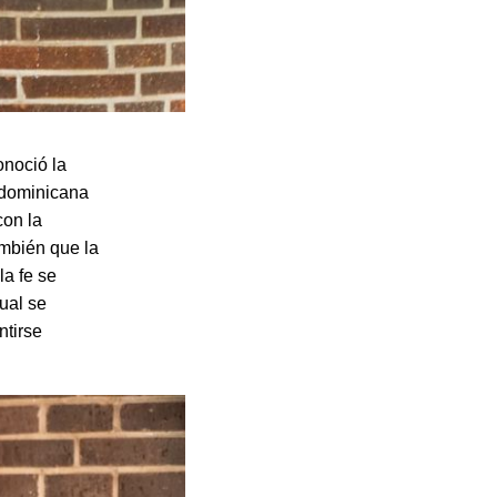
onoció la
 dominicana
con la
ambién que la
la fe se
ual se
ntirse