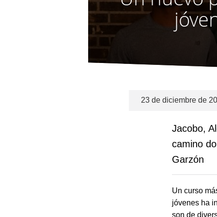
jóve
23 de diciembre de 2
Jacobo, Al
camino do
Garzón
Un curso más
jóvenes ha in
son de diver