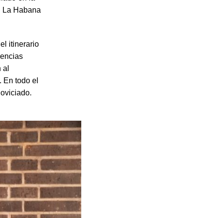
en La Habana
l itinerario
iencias
 al
. En todo el
oviciado.