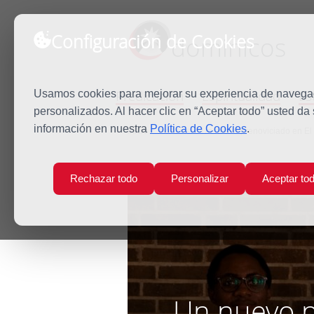
Configuración de Cookies
dominicos
Predicación
Espiritualidad
Es
Usamos cookies para mejorar su experiencia de navegaci
personalizados. Al hacer clic en “Aceptar todo” usted da
información en nuestra
Política de Cookies
.
Inicio
Noticias
Un nuevo prenoviciado en El 
Rechazar todo
Personalizar
Aceptar to
Un nuevo pr