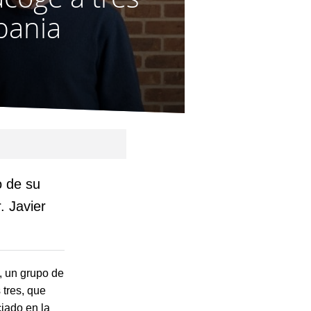
pania
o de su
. Javier
, un grupo de
 tres, que
iado en la