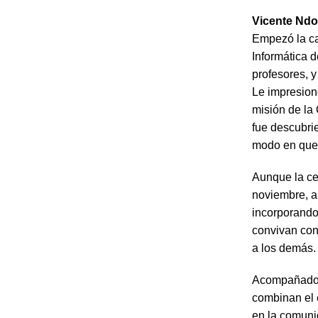
Vicente Nd
Empezó la ca
Informática 
profesores, 
Le impresionó
misión de la 
fue descubri
modo en que q
Aunque la c
noviembre, ap
incorporando
convivan con 
a los demás.
Acompañados 
combinan el 
en la comuni