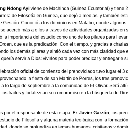
ong Ndong Ayi
viene de Machinda (Guinea Ecuatorial) y tiene 
rrera de Filosofía en Guinea, que dejó a medias, y también est
de Gestión. Conoció a los dominicos en Malabo, donde algunos 
y se acercó más a ellos a través de actividades organizadas en 
 la importancia del estudio como uno de los pilares para llevar
Orden, que es la predicación. Con el tiempo, y gracias a charlas
endo los demás pilares y sintió cada vez con más claridad que e
uería servir a Dios: vivirlos para poder predicar y entregarle s
elebración
oficial
de comienzo del prenoviciado tuvo lugar el 3 
rovechando la fiesta de san Martín de Porres, los tres prenovic
 a lo largo de septiembre a la comunidad de El Olivar. Será all
los frailes y fortalezcan su compromiso en la búsqueda de Dios 
por el responsable de esta etapa,
Fr. Javier Garzón
, los pre
estudio de Filosofía y alguna materia teológica con la formació
dad, donde se profundiza en temas humanos, cristianos y domin