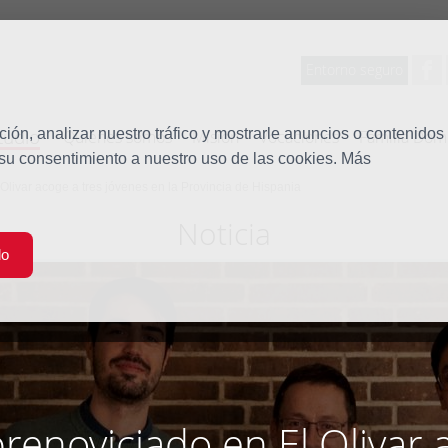
Entorno seguro
tudio
ón, analizar nuestro tráfico y mostrarle anuncios o contenidos
Quiénes somos
Misión
Vocaciones
Familia Dom
 su consentimiento a nuestro uso de las cookies. Más
Olivar acoge a tres jóvenes en la Provincia de Hispania
Noticia
do
enoviciado en El Olivar 