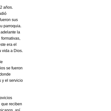
22 años.
udió
fueron sus
su parroquia.
 adelante la
 formativas,
ste era el
u vida a Dios.
de
ios se fueron
í donde
y el servicio
novicios
n que reciben
icanos, así