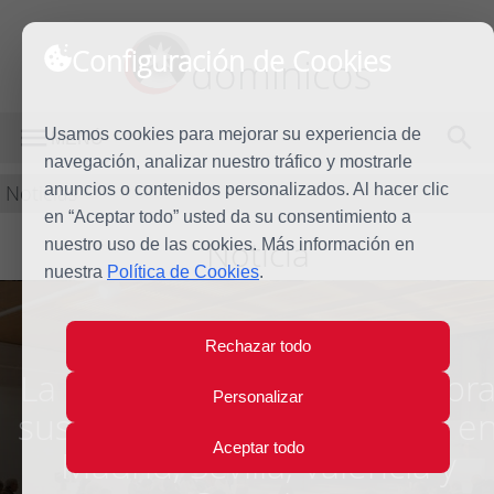
Configuración de Cookies
dominicos
Usamos cookies para mejorar su experiencia de
MENÚ
navegación, analizar nuestro tráfico y mostrarle
Noticias
anuncios o contenidos personalizados. Al hacer clic
en “Aceptar todo” usted da su consentimiento a
Noticia
nuestro uso de las cookies. Más información en
nuestra
Política de Cookies
.
Rechazar todo
La Familia Dominicana celebr
Personalizar
sus encuentros de Navidad e
Aceptar todo
Madrid, Sevilla, Valencia y