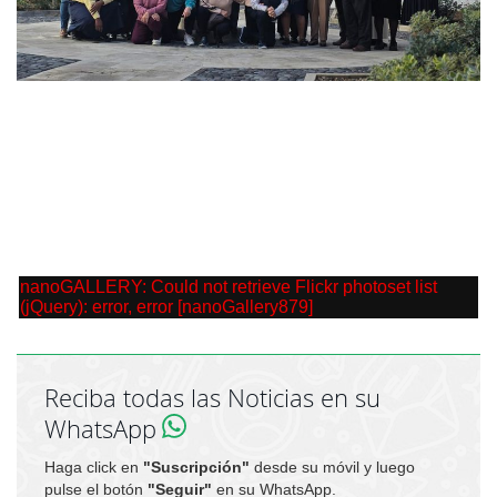
nanoGALLERY: Could not retrieve Flickr photoset list
(jQuery): error, error [nanoGallery879]
Reciba todas las Noticias en su
WhatsApp
Haga click en
"Suscripción"
desde su móvil y luego
pulse el botón
"Seguir"
en su WhatsApp.