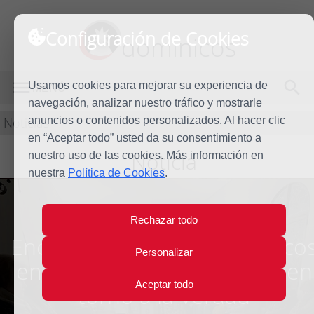
Configuración de Cookies
dominicos
Usamos cookies para mejorar su experiencia de
MENÚ
navegación, analizar nuestro tráfico y mostrarle
Noticias
anuncios o contenidos personalizados. Al hacer clic
en “Aceptar todo” usted da su consentimiento a
Noticia
nuestro uso de las cookies. Más información en
nuestra
Política de Cookies
.
Rechazar todo
Encuentro de laicos dominico
Personalizar
en Scala Coeli: Reflexiones en
Aceptar todo
torno a la Verdad