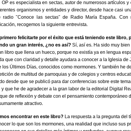
, OP es especialista en sectas, autor de numerosos artículos y 
ferentes organismos y entidades y director, desde hace casi un
 radio "Conoce las sectas" de Radio María España. Con 
icación, recogemos la siguiente entrevista.
primero felicitarte por el éxito que está teniendo este libro,
ndo un gran interés, ¿no es así?
Sí, así es. Ha sido muy bien
un libro que llena un hueco, porque no existía ya en lengua es
a que con claridad y detalle ayudara a conocer a la Iglesia de 
e los Últimos Días, conocidos como mormones. Y también he d
etición de multitud de parroquias y de colegios y centros educa
do desde que se publicó para dar conferencias sobre este tema
y que he de agradecer a la gran labor de la editorial Digital R
oque de reflexión y debate con el pensamiento contemporáneo 
 sumamente atractivo.
os encontrar en este libro?
La respuesta a la pregunta del t
nocer lo que son los mormones, una realidad que incluso sus p