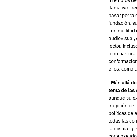
miembros des
llamativo, p
pasar por ta
fundación, su
con multitud 
audiovisual,
lector. Inclu
tono pastoral
conformación
ellos, cómo 
Más allá de
tema de las
aunque su ex
irrupción del
políticas de
todas las cor
la misma Igle
corte pseudo-