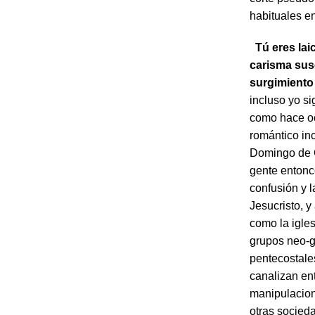
habituales e
Tú eres lai
carisma sus
surgimiento
incluso yo si
como hace oc
romántico in
Domingo de G
gente entonce
confusión y l
Jesucristo, y
como la igles
grupos neo-g
pentecostales
canalizan ent
manipulacion
otras socieda