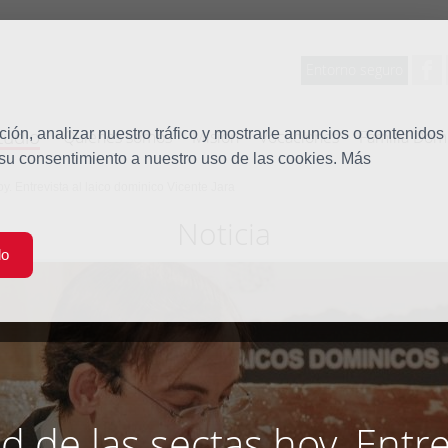
Entorno seguro
tudio
ón, analizar nuestro tráfico y mostrarle anuncios o contenidos
Quiénes somos
Misión
Vocaciones
Familia Dom
 su consentimiento a nuestro uso de las cookies. Más
y. Entrevista al laico dominico Vicente Jara
Noticia
do
d de las sectas hoy. Entrev