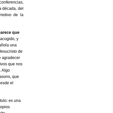
conferencias,
a década, del
motivo de la
 parece que
 acogido, y
pañola una
Jesucristo de
e agradecer
tivos que nos
. Algo
easons, que
desde el
ítulo: es una
ropios