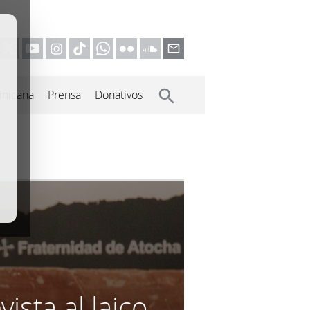
inicana
Prensa
Donativos
ista al laico