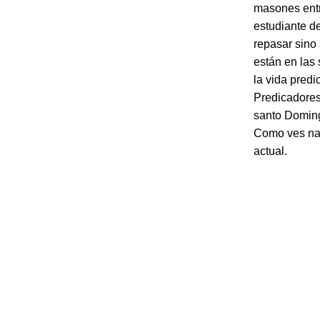
masones entr
estudiante de
repasar sino
están en las
la vida predi
Predicadores,
santo Doming
Como ves nad
actual.