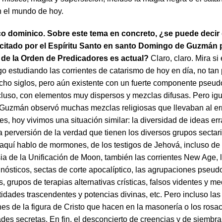
n el mundo de hoy.
co dominico. Sobre este tema en concreto, ¿se puede decir 
citado por el Espíritu Santo en santo Domingo de Guzmán p
 de la Orden de Predicadores es actual?
Claro, claro. Mira si
go estudiando las corrientes de catarismo de hoy en día, no tan
ho siglos, pero aún existente con un fuerte componente pseudo
cluso, con elementos muy dispersos y mezclas difusas. Pero ig
uzmán observó muchas mezclas religiosas que llevaban al err
s, hoy vivimos una situación similar: la diversidad de ideas err
a perversión de la verdad que tienen los diversos grupos sectar
 aquí hablo de mormones, de los testigos de Jehová, incluso de 
ia de la Unificación de Moon, también las corrientes New Age, l
nósticos, sectas de corte apocalíptico, las agrupaciones pseud
, grupos de terapias alternativas crísticas, falsos videntes y 
idades trascendentes y potencias divinas, etc. Pero incluso las
es de la figura de Cristo que hacen en la masonería o los rosa
des secretas. En fin, el desconcierto de creencias y de siembra 