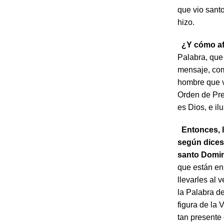
que vio sant
hizo.
¿Y cómo af
Palabra, que 
mensaje, com
hombre que vi
Orden de Pred
es Dios, e il
Entonces, l
según dices
santo Domi
que están en 
llevarles al 
la Palabra de
figura de la V
tan presente