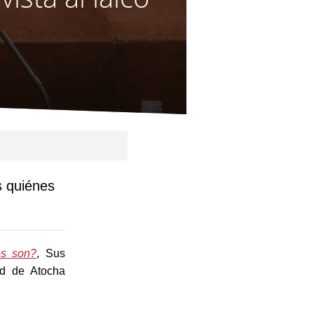
s quiénes
es son?
, Sus
ad de Atocha