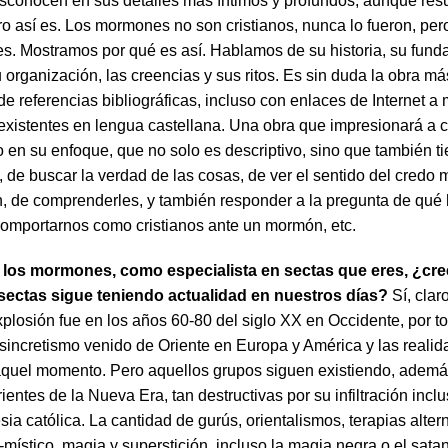
conocen en sus detalles más íntimos y profundos, aunque resu
ero así es. Los mormones no son cristianos, nunca lo fueron, pe
les. Mostramos por qué es así. Hablamos de su historia, su fund
 organización, las creencias y sus ritos. Es sin duda la obra m
de referencias bibliográficas, incluso con enlaces de Internet a 
 existentes en lengua castellana. Una obra que impresionará a 
so en su enfoque, que no solo es descriptivo, sino que también ti
, de buscar la verdad de las cosas, de ver el sentido del credo
, de comprenderles, y también responder a la pregunta de qué 
comportarnos como cristianos ante un mormón, etc.
 los mormones, como especialista en sectas que eres, ¿cre
 sectas sigue teniendo actualidad en nuestros días?
Sí, clar
plosión fue en los años 60-80 del siglo XX en Occidente, por to
 sincretismo venido de Oriente en Europa y América y las realid
 aquel momento. Pero aquellos grupos siguen existiendo, adem
rientes de la Nueva Era, tan destructivas por su infiltración incl
sia católica. La cantidad de gurús, orientalismos, terapias alter
místico, magia y superstición, incluso la magia negra o el sata