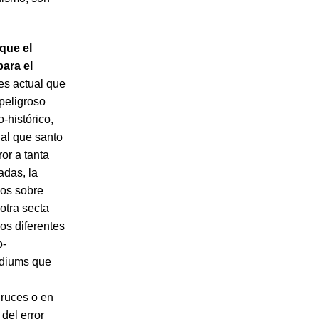
que el
ara el
 es actual que
 peligroso
-histórico,
ual que santo
or a tanta
adas, la
ios sobre
otra secta
os diferentes
o-
mediums que
cruces o en
del error