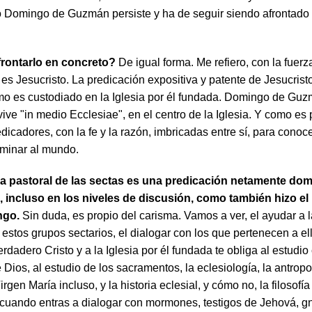
o Domingo de Guzmán persiste y ha de seguir siendo afrontado 
rontarlo en concreto?
De igual forma. Me refiero, con la fuerz
es Jesucristo. La predicación expositiva y patente de Jesucrist
o es custodiado en la Iglesia por él fundada. Domingo de Gu
ve "in medio Ecclesiae", en el centro de la Iglesia. Y como es 
icadores, con la fe y la razón, imbricadas entre sí, para conoce
uminar al mundo.
a pastoral de las sectas es una predicación netamente dom
, incluso en los niveles de discusión, como también hizo e
ngo.
Sin duda, es propio del carisma. Vamos a ver, el ayudar a 
estos grupos sectarios, el dialogar con los que pertenecen a ell
verdadero Cristo y a la Iglesia por él fundada te obliga al estudi
 Dios, al estudio de los sacramentos, la eclesiología, la antropo
irgen María incluso, y la historia eclesial, y cómo no, la filosofía
 cuando entras a dialogar con mormones, testigos de Jehová, g