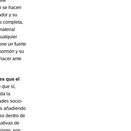
lte
ro se hacen
ador y su
ás completa,
material
cualquier
ene un fuerte
 mormón y su
hacer ante
es que el
o que sí,
da la
ades socio-
ás añadiendo
uso dentro de
nativas de
nismo, son