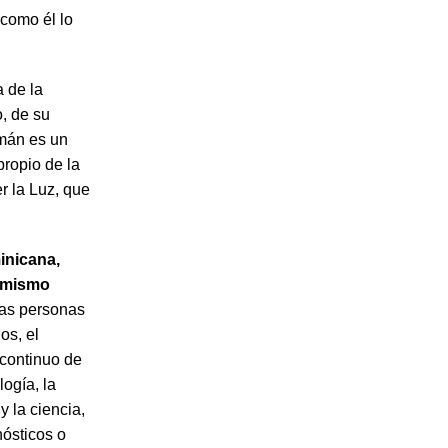
como él lo
a de la
o, de su
zmán es un
propio de la
r la Luz, que
inicana,
l mismo
las personas
os, el
o continuo de
logía, la
 y la ciencia,
nósticos o