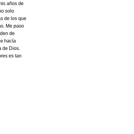
mis años de
 no solo
as de los que
cas. Me paso
rden de
ue hacía
a de Dios.
res es tan