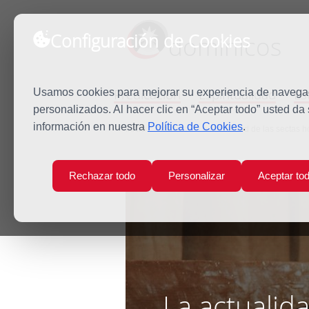
Configuración de Cookies
dominicos
Predicación
Espiritualidad
Es
Usamos cookies para mejorar su experiencia de navegaci
personalizados. Al hacer clic en “Aceptar todo” usted da
información en nuestra
Política de Cookies
.
Inicio
Noticias
La actualidad de las sectas ho
Rechazar todo
Personalizar
Aceptar to
La actualida