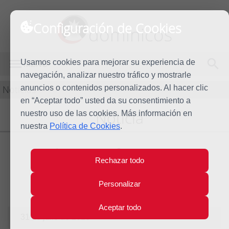
Configuración de Cookies
dominicos
Usamos cookies para mejorar su experiencia de
MENÚ
navegación, analizar nuestro tráfico y mostrarle
Noticias
anuncios o contenidos personalizados. Al hacer clic
en “Aceptar todo” usted da su consentimiento a
Noticia
nuestro uso de las cookies. Más información en
nuestra
Política de Cookies
.
Caleruega forever… XLI
Rechazar todo
encuentro de Familia
Dominicana
Personalizar
Aceptar todo
31 de julio de 2013