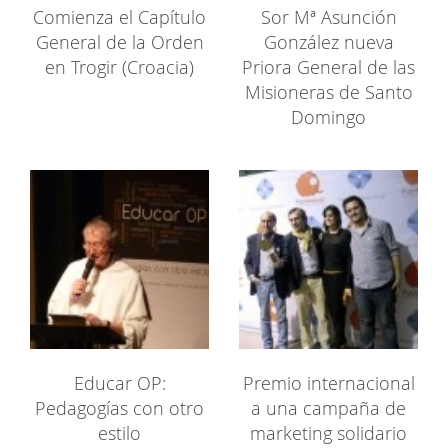
Comienza el Capítulo
Sor Mª Asunción
General de la Orden
González nueva
en Trogir (Croacia)
Priora General de las
Misioneras de Santo
Domingo
Educar OP:
Premio internacional
Pedagogías con otro
a una campaña de
estilo
marketing solidario