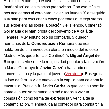
El inicio del domingo estuvo musicalizado con las
“mañanitas” de las mismos prenovicios. Con esa música
nos acercamos al coro para iniciar las laudes. Y enseguida
a la sala para escuchar a cinco ponentes que expusieron
sus experiencias sobre la oración y el silencio. Comenzó
Sor Maria del Mar
, priora del convento de Alcalá de
Henares. Muy enjundioso su compartir. Siguieron
hermanas de la
Congregación Romana
que nos
hablaron de una novedosa oferta en medio del ruidoso
Madrid: Más que silencio. Continuó
fr. Miguel Ángel del
Río
que disertó sobre la religiosidad popular y la devoción
a María. Concluyó
fr. Javier Garzón
hablando de la
contemplación y la pastoral juvenil (
Ver vídeo
). Enseguida
la foto de familia y, de nuevo, en la capilla para celebrar la
eucaristía. Presidió
fr. Javier Carballo
que, con su homilía
sobre el buen samaritano, animó a todos a vivir la
compasión como forma de expresar la vivencia de la
contemplación. Y enseguida al comedor para compartir la