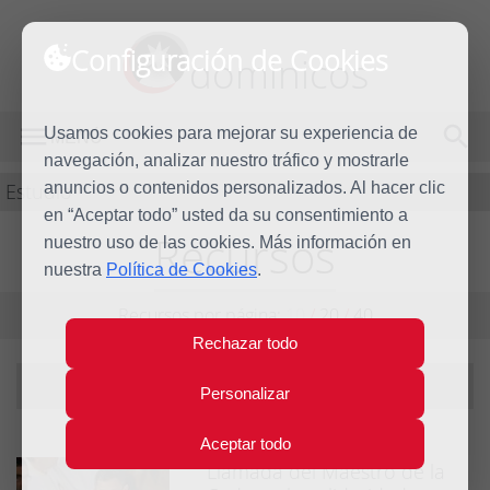
Configuración de Cookies
dominicos
Usamos cookies para mejorar su experiencia de
MENÚ
navegación, analizar nuestro tráfico y mostrarle
Estudio
anuncios o contenidos personalizados. Al hacer clic
en “Aceptar todo” usted da su consentimiento a
Recursos
nuestro uso de las cookies. Más información en
nuestra
Política de Cookies
.
Recursos por página:
10
/
20
/
40
Rechazar todo
Filtrando por tema:
solidaridad
|
ver todos
Personalizar
Aceptar todo
Llamada del Maestro de la