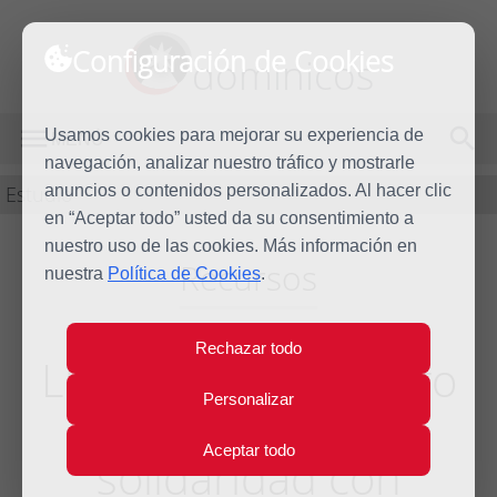
Configuración de Cookies
dominicos
Usamos cookies para mejorar su experiencia de
MENÚ
navegación, analizar nuestro tráfico y mostrarle
Estudio
anuncios o contenidos personalizados. Al hacer clic
en “Aceptar todo” usted da su consentimiento a
nuestro uso de las cookies. Más información en
Recursos
nuestra
Política de Cookies
.
Rechazar todo
Llamada del Maestro
Personalizar
de la Orden a la
Aceptar todo
solidaridad con