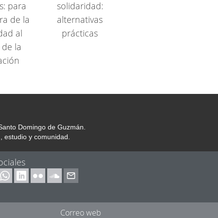
s: para
solidaridad:
ra de la
alternativas
dad al
prácticas
 de la
ación
or Santo Domingo de Guzmán.
, estudio y comunidad.
ociales
Correo web