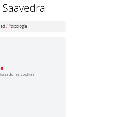
er Saavedra
dad
/
Psicología
le
hazado las cookies