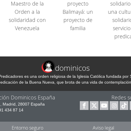
Maestro de la
proyecto
solidario
Orden a la
Balimayá: un
una cultu
solidaridad con
proyecto de
solidari
Venezuela
familia
servicio
predic
dominicos
redicadores es una orden religiosa de la Iglesia Católica fundada p
predicación de la Buena Nueva, que brota de una vida de contemplación
ción Dominicos España
Redes s
1, Madrid, 28007 España
 91 434 87 14
Entorno seguro
Aviso legal