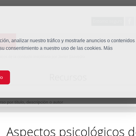
Entorno seguro
tudio
ón, analizar nuestro tráfico y mostrarle anuncios o contenidos
Quiénes somos
Misión
Vocaciones
Familia Dom
 su consentimiento a nuestro uso de las cookies. Más
icos de la conducta insolidaria por Javier Saavedra
Recursos
do
Aspectos psicológicos d