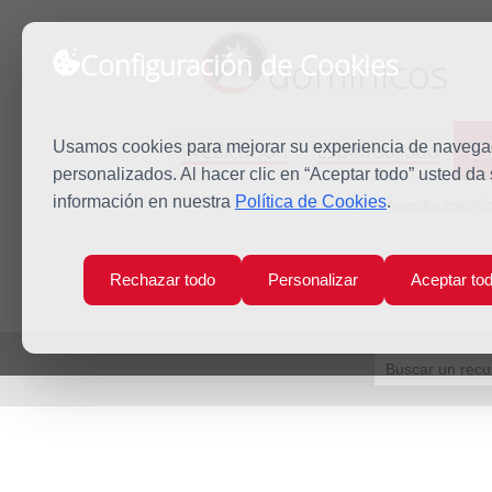
Configuración de Cookies
dominicos
Predicación
Espiritualidad
Es
Usamos cookies para mejorar su experiencia de navegaci
personalizados. Al hacer clic en “Aceptar todo” usted da
información en nuestra
Política de Cookies
.
Inicio
Estudio
Recursos
Aspectos psicológ
Rechazar todo
Personalizar
Aceptar to