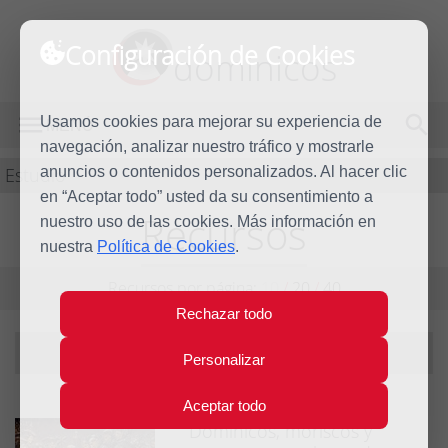
Configuración de Cookies
dominicos
Usamos cookies para mejorar su experiencia de
MENÚ
navegación, analizar nuestro tráfico y mostrarle
Estudio
anuncios o contenidos personalizados. Al hacer clic
en “Aceptar todo” usted da su consentimiento a
Recursos
nuestro uso de las cookies. Más información en
nuestra
Política de Cookies
.
Recursos por página:
10
/
20
/
40
Rechazar todo
Filtrando por año:
2017
|
ver todos
Personalizar
Aceptar todo
Dominicos, moriscos y