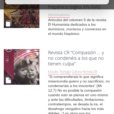
conversos en el mundo
hispánico (siglos XIV-XVII)
Dominicanismo
Artículos del volumen 5 de la revista
El Humanista dedicados a los
dominicos, moriscos y conversos en
el mundo hispánico
Revista CR "Compasión … y
no condenéis a los que no
tienen culpa"
Estudio
Teología
Cultura
Revista CR
“Si comprendierais lo que significa
misericordia quiero y no sacrificios
, no
condenaríais a los inocentes” (Mt
12,7) No es posible la compasión
cuando solo se piensa en uno mismo
y ante las dificultades, limitaciones,
contratiempos, se desata la ira, el
desahogo vengativo hacia los más
débiles. “Los otros son los