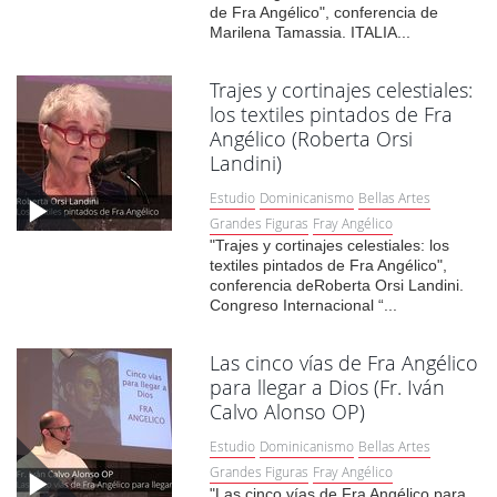
de Fra Angélico", conferencia de
Marilena Tamassia. ITALIA...
Trajes y cortinajes celestiales:
los textiles pintados de Fra
Angélico (Roberta Orsi
Landini)
Estudio
Dominicanismo
Bellas Artes
Grandes Figuras
Fray Angélico
"Trajes y cortinajes celestiales: los
textiles pintados de Fra Angélico",
conferencia deRoberta Orsi Landini.
Congreso Internacional “...
Las cinco vías de Fra Angélico
para llegar a Dios (Fr. Iván
Calvo Alonso OP)
Estudio
Dominicanismo
Bellas Artes
Grandes Figuras
Fray Angélico
"Las cinco vías de Fra Angélico para