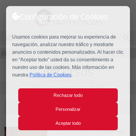
Configuración de Cookies
dominicos
Usamos cookies para mejorar su experiencia de
MENÚ
navegación, analizar nuestro tráfico y mostrarle
Estudio
anuncios o contenidos personalizados. Al hacer clic
en “Aceptar todo” usted da su consentimiento a
Recursos
nuestro uso de las cookies. Más información en
nuestra
Política de Cookies
.
Recursos por página:
10
/
20
/
40
Rechazar todo
Filtrando por año:
2019
|
ver todos
Personalizar
Aceptar todo
Historia de la espiritualidad