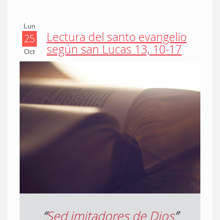
Lun
Lectura del santo evangelio
25
según san Lucas 13, 10-17
Oct
“
Sed imitadores de Dios
”