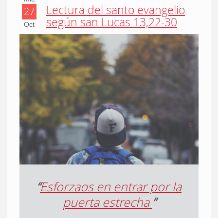
Lectura del santo evangelio
27
según san Lucas 13,22-30
Oct
“
Esforzaos en entrar por la
puerta estrecha
”