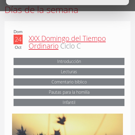
Días de la semana
Dom
XXX Domingo del Tiempo
24
Ordinario
Ciclo C
Oct
Introducción
Lecturas
Comentario bíblico
Pautas para la homilía
Infantil