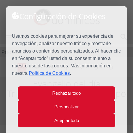
Configuración de Cookies
dominicos
Usamos cookies para mejorar su experiencia de
MENÚ
navegación, analizar nuestro tráfico y mostrarle
Predicación
anuncios o contenidos personalizados. Al hacer clic
en “Aceptar todo” usted da su consentimiento a
nuestro uso de las cookies. Más información en
L
M
X
J
V
S
D
nuestra
Política de Cookies
.
Evangelio del día
Trigésima semana del Tiempo
Rechazar todo
Ordinario - Año Par
Personalizar
Del día 24 al 30 de Octubre de 2010
Aceptar todo