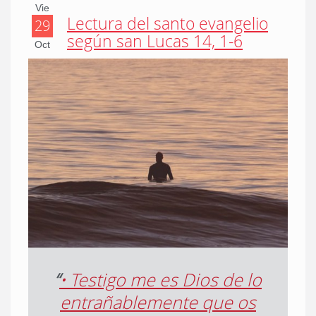
Vie
Lectura del santo evangelio
29
según san Lucas 14, 1-6
Oct
“
• Testigo me es Dios de lo
entrañablemente que os