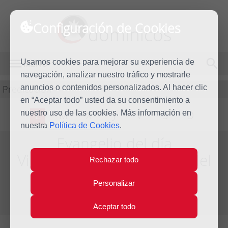
Configuración de Cookies
dominicos
Usamos cookies para mejorar su experiencia de
MENÚ
navegación, analizar nuestro tráfico y mostrarle
Predicación
anuncios o contenidos personalizados. Al hacer clic
en “Aceptar todo” usted da su consentimiento a
nuestro uso de las cookies. Más información en
L
M
X
J
V
S
D
nuestra
Política de Cookies
.
Evangelio del día
Vigésimo quinta Semana del
Rechazar todo
Tiempo Ordinario
Personalizar
Del día 20 al 26 de Septiembre de 2009
Aceptar todo