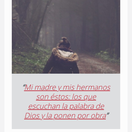
“
Mi madre y mis hermanos
son éstos: los que
escuchan la palabra de
Dios y la ponen por obra
”