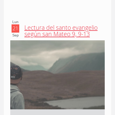
Lun
Lectura del santo evangelio
21
según san Mateo 9, 9-13
Sep