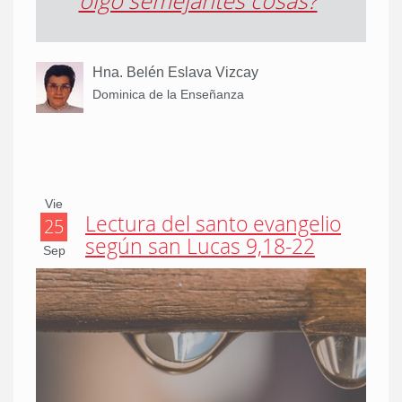
oigo semejantes cosas?
”
Hna. Belén Eslava Vizcay
Dominica de la Enseñanza
Vie
Lectura del santo evangelio
25
según san Lucas 9,18-22
Sep