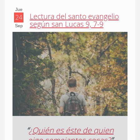
Jue
Lectura del santo evangelio
24
según san Lucas 9, 7-9
Sep
“
¿Quién es éste de quien