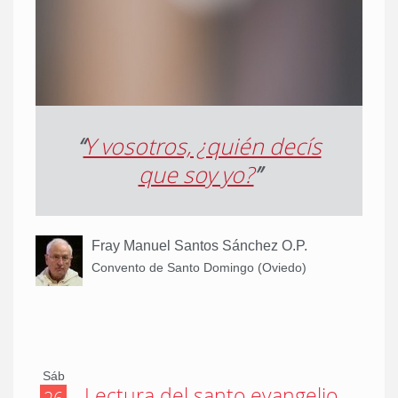
“
Y vosotros, ¿quién decís
que soy yo?
”
Fray Manuel Santos Sánchez O.P.
Convento de Santo Domingo (Oviedo)
Sáb
Lectura del santo evangelio