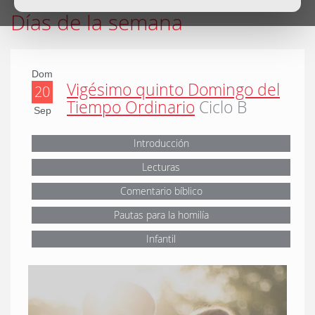
Días de la semana
Dom
Vigésimo quinto Domingo del
20
Tiempo Ordinario
Ciclo B
Sep
Introducción
Lecturas
Comentario bíblico
Pautas para la homilía
Infantil