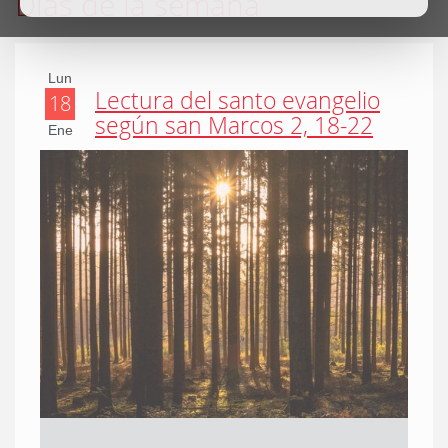
Días de la semana
Lun
Lectura del santo evangelio
18
según san Marcos 2, 18-22
Ene