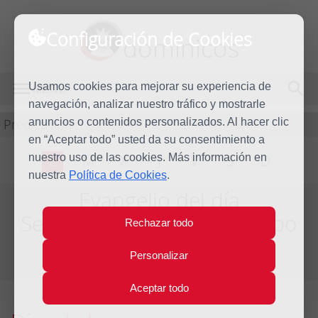
Configuración de Cookies
dominicos
Usamos cookies para mejorar su experiencia de
MENÚ
navegación, analizar nuestro tráfico y mostrarle
Predicación
anuncios o contenidos personalizados. Al hacer clic
en “Aceptar todo” usted da su consentimiento a
nuestro uso de las cookies. Más información en
L
M
X
J
V
S
D
nuestra
Política de Cookies
.
Evangelio del día
Segunda semana del Tiempo
Rechazar todo
Ordinario - Año Par
Personalizar
Aceptar todo