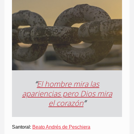
“
El hombre mira las
apariencias pero Dios mira
el corazón
”
Santoral:
Beato Andrés de Peschiera