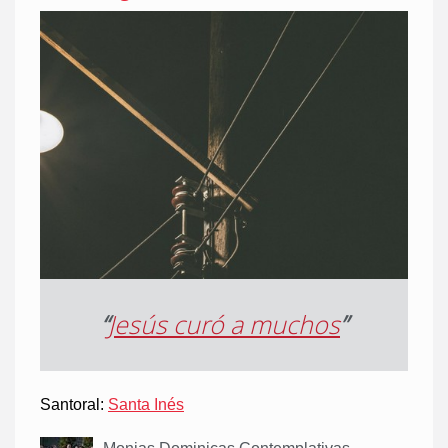
“
Jesús curó a muchos
”
Santoral:
Santa Inés