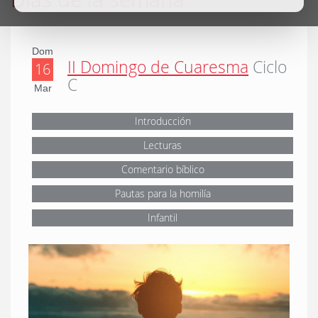
Dom
II Domingo de Cuaresma
Ciclo
16
C
Mar
Introducción
Lecturas
Comentario bíblico
Pautas para la homilía
Infantil