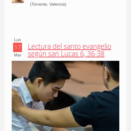
(Torrente, Valencia)
Lun
Lectura del santo evangelio
17
según san Lucas 6, 36-38
Mar