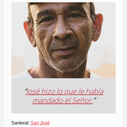
“
José hizo lo que le había
mandado el Señor.
”
Santoral:
San José