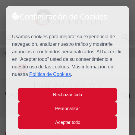
Configuración de Cookies
dominicos
Usamos cookies para mejorar su experiencia de
MENÚ
navegación, analizar nuestro tráfico y mostrarle
Predicación
anuncios o contenidos personalizados. Al hacer clic
en “Aceptar todo” usted da su consentimiento a
nuestro uso de las cookies. Más información en
L
M
X
J
V
S
D
nuestra
Política de Cookies
.
Evangelio del día
Segunda semana de Cuaresma
Rechazar todo
Del día 16 al 22 de Marzo de 2025
Personalizar
Aceptar todo
Días de la semana