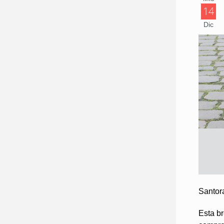
14
Dic
Santor
Esta b