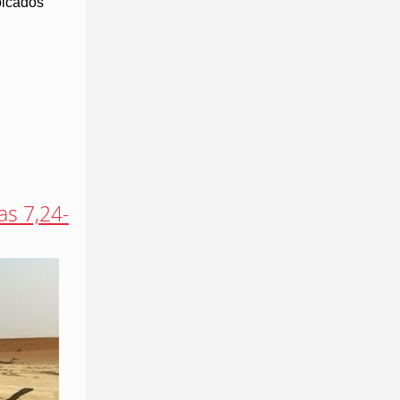
olcados
as 7,24-