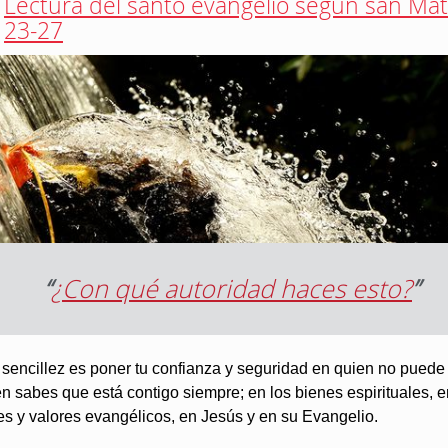
Lectura del santo evangelio según san Mat
23-27
“
¿Con qué autoridad haces esto?
”
a sencillez es poner tu confianza y seguridad en quien no puede f
n sabes que está contigo siempre; en los bienes espirituales, e
es y valores evangélicos, en Jesús y en su Evangelio.