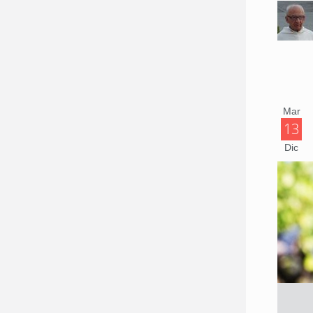
Mar
13
Dic