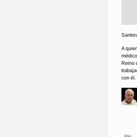
Santor
A quie
médico…
Reino 
trabaja
con él.
Mié