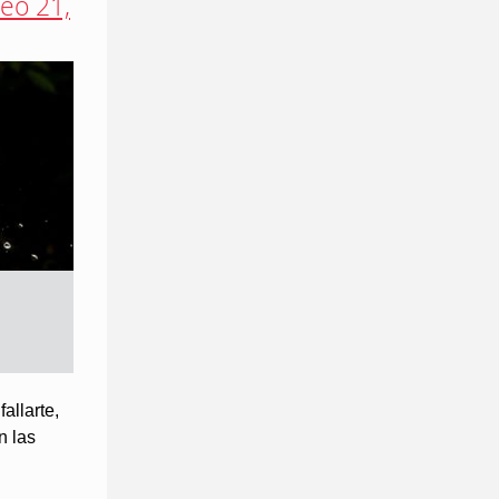
eo 21,
allarte,
n las