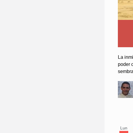
La inmi
poder c
sembrad
Lun