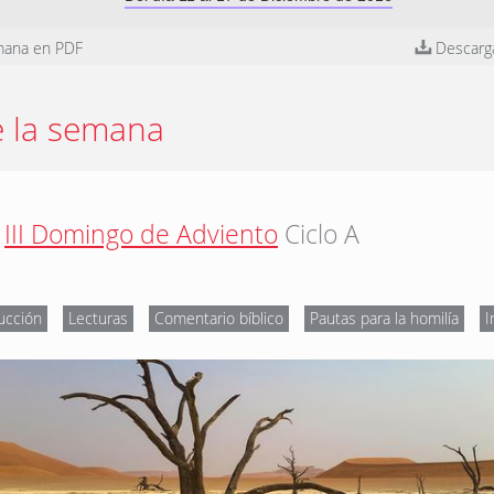
mana en PDF
Descarg
e la semana
III Domingo de Adviento
Ciclo A
ucción
Lecturas
Comentario bíblico
Pautas para la homilía
I