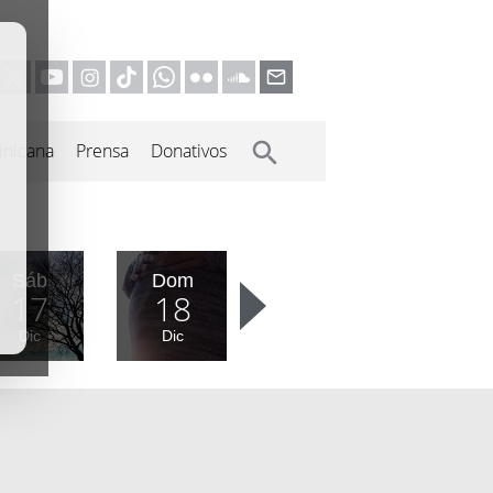
inicana
Prensa
Donativos
Sáb
Dom
17
18
Dic
Dic