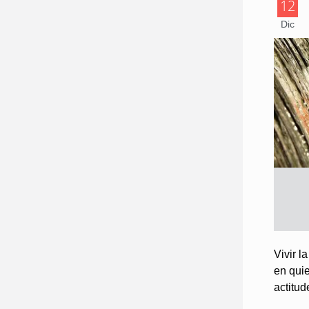
12
Dic
Vivir l
en quie
actitud