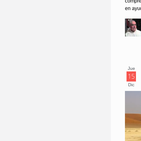
compre
en ayud
Jue
15
Dic