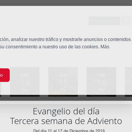
Entorno seguro
tudio
ón, analizar nuestro tráfico y mostrarle anuncios o contenidos
Quiénes somos
Misión
Vocaciones
Familia Dom
 su consentimiento a nuestro uso de las cookies. Más
Mié
Jue
Vie
do
14
15
16
Dic
Dic
Dic
Evangelio del día
Tercera semana de Adviento
Del día 11 al 17 de Diciembre de 2016