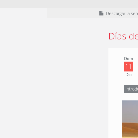
Descargar la se
Días d
Dom
11
Dic
Introd