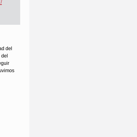
l
ad del
 del
eguir
tuvimos