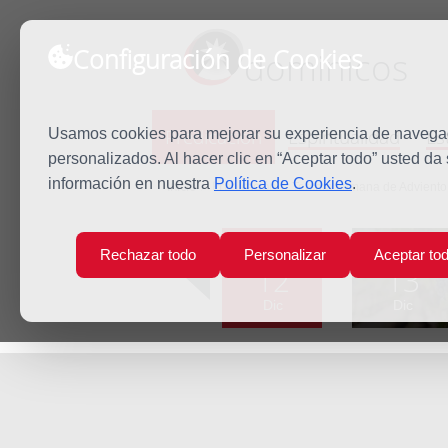
Configuración de Cookies
dominicos
Predicación
Espiritualidad
Es
Usamos cookies para mejorar su experiencia de navegaci
personalizados. Al hacer clic en “Aceptar todo” usted da
información en nuestra
Política de Cookies
.
Inicio
Predicación
Tercera semana de Adviento
Lun
Mar
Rechazar todo
Personalizar
Aceptar to
12
13
Dic
Dic