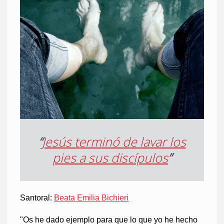
“
Jesús terminó de lavar los
pies a sus discípulos
”
Santoral:
Beata Emilia Bichieri
"Os he dado ejemplo para que lo que yo he hecho