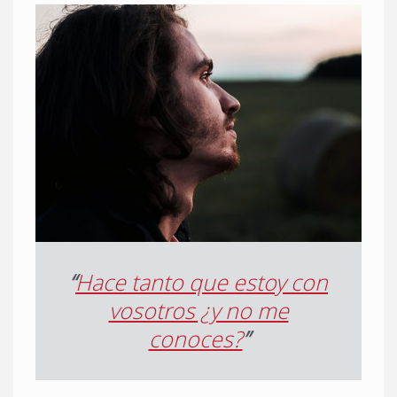
“
Hace tanto que estoy con
vosotros ¿y no me
conoces?
”