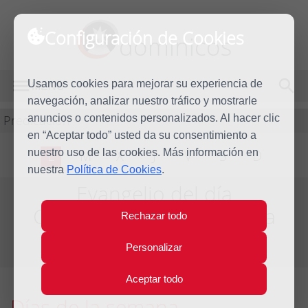
Configuración de Cookies
dominicos
Usamos cookies para mejorar su experiencia de
MENÚ
navegación, analizar nuestro tráfico y mostrarle
Predicación
anuncios o contenidos personalizados. Al hacer clic
en “Aceptar todo” usted da su consentimiento a
nuestro uso de las cookies. Más información en
L
M
X
J
V
S
D
nuestra
Política de Cookies
.
Evangelio del día
Cuarta Semana de Pascua
Rechazar todo
Del día 30 de Abril al 6 de Mayo de 2023
Personalizar
Aceptar todo
Días de la semana