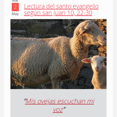
Mar
Lectura del santo evangelio
2
según san Juan 10, 22-30
May
“
Mis ovejas escuchan mi
voz
”