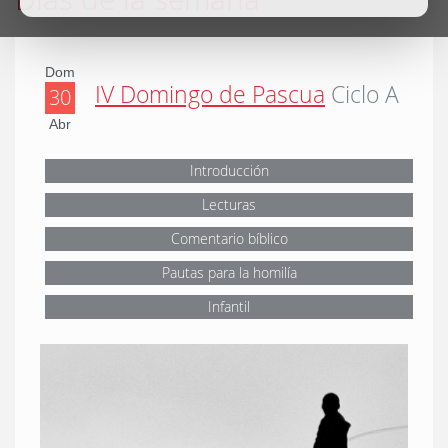
Dom
IV Domingo de Pascua
Ciclo A
30
Abr
Introducción
Lecturas
Comentario bíblico
Pautas para la homilía
Infantil