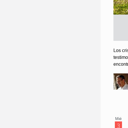
Los cr
testimo
encontr
Mié
3