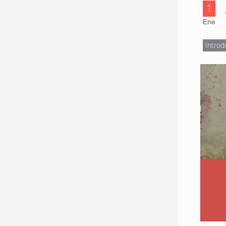
1
Ene
Introd