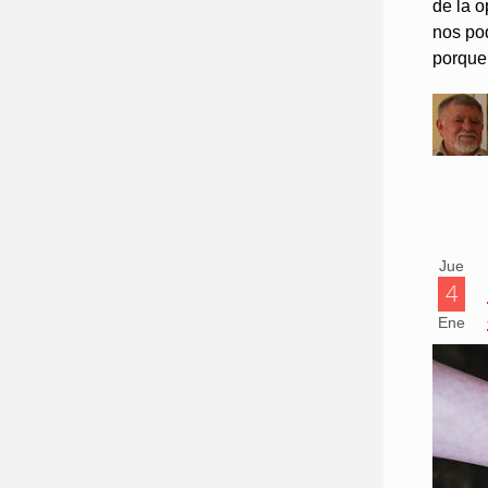
de la 
nos po
porque 
Jue
4
Ene