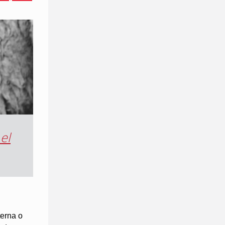
el
terna o