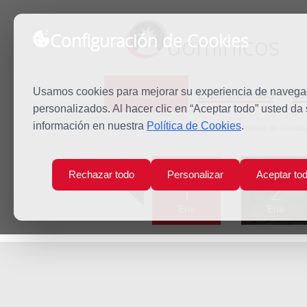
Configuración de Cookies
dominicos
Predicación
Espiritualidad
Es
Usamos cookies para mejorar su experiencia de navegaci
personalizados. Al hacer clic en “Aceptar todo” usted da
información en nuestra
Política de Cookies
.
Inicio
Predicación
Segunda semana de Navid
Lun
Mar
Rechazar todo
Personalizar
Aceptar to
1
2
Ene
Ene