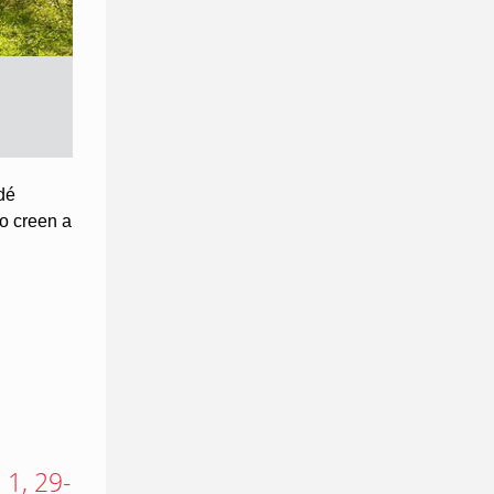
dé
no creen a
 1, 29-