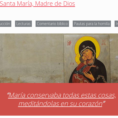
Santa María, Madre de Dios
ucción
Lecturas
Comentario bíblico
Pautas para la homilía
I
“
María conservaba todas estas cosas,
meditándolas en su corazón
”