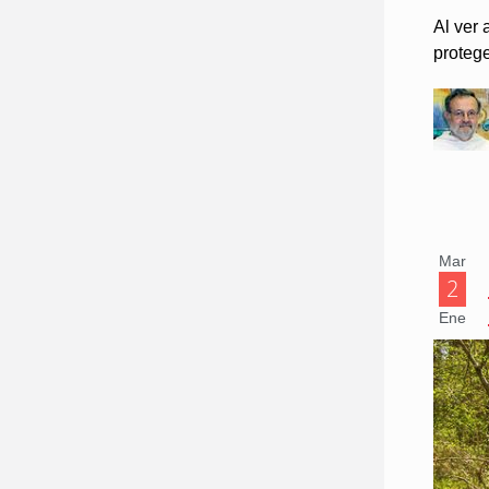
Al ver
protege
Mar
2
Ene