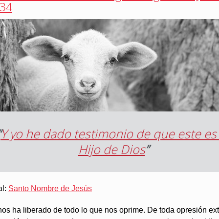
34
“
Y yo he dado testimonio de que este es 
Hijo de Dios
”
al:
Santo Nombre de Jesús
nos ha liberado de todo lo que nos oprime. De toda opresión ex