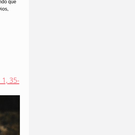
endo que
ios,
 1, 35-