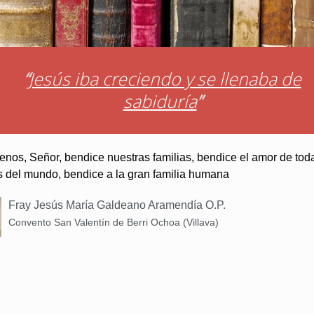
“
Jesús iba creciendo y se llenaba de
sabiduría
”
nos, Señor, bendice nuestras familias, bendice el amor de tod
s del mundo, bendice a la gran familia humana
Fray Jesús María Galdeano Aramendía O.P.
Convento San Valentín de Berri Ochoa (Villava)