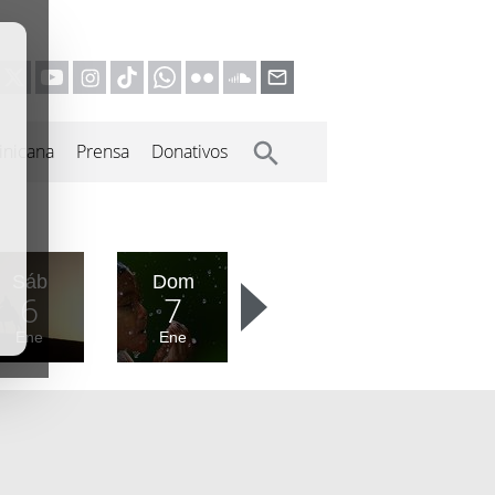
inicana
Prensa
Donativos
Sáb
Dom
6
7
Ene
Ene