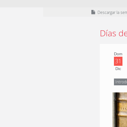
Descargar la se
Días d
Dom
31
Dic
Introd