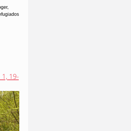
ger,
efugiados
 1, 19-