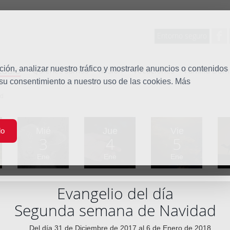
Entorno seguro
tudio
ón, analizar nuestro tráfico y mostrarle anuncios o contenidos
Quiénes somos
Misión
Vocaciones
Familia Dom
 su consentimiento a nuestro uso de las cookies. Más
ad
Mié
Jue
Vie
do
3
4
5
Ene
Ene
Ene
Evangelio del día
Segunda semana de Navidad
Del día 31 de Diciembre de 2017 al 6 de Enero de 2018