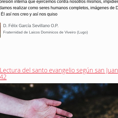
opresión interna que ejercemos contra nosotros mismos, impidi
damos realizar como seres humanos completos, imágenes de D
Él así nos creo y así nos quiso
D. Félix García Sevillano O.P.
Fraternidad de Laicos Dominicos de Viveiro (Lugo)
Lectura del santo evangelio según san Juan
42