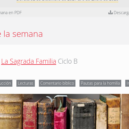
mana en PDF
Descarg
e la semana
La Sagrada Familia
Ciclo B
ucción
Lecturas
Comentario bíblico
Pautas para la homilía
I