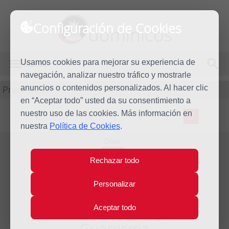
Configuración de Cookies
dominicos
Usamos cookies para mejorar su experiencia de
MENÚ
navegación, analizar nuestro tráfico y mostrarle
Predicación
anuncios o contenidos personalizados. Al hacer clic
en “Aceptar todo” usted da su consentimiento a
nuestro uso de las cookies. Más información en
L
M
X
J
V
S
D
nuestra
Política de Cookies
.
Dom
8
Rechazar todo
Mar
2015
Personalizar
Homilía III Domingo de
Aceptar todo