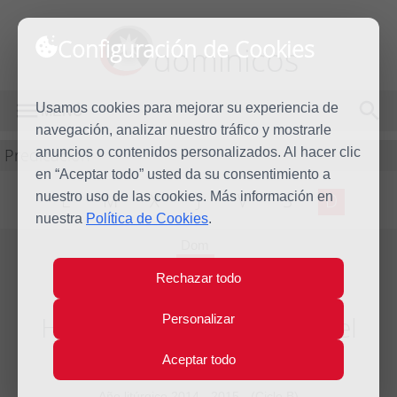
Configuración de Cookies
dominicos
Usamos cookies para mejorar su experiencia de
MENÚ
navegación, analizar nuestro tráfico y mostrarle
Predicación
anuncios o contenidos personalizados. Al hacer clic
en “Aceptar todo” usted da su consentimiento a
nuestro uso de las cookies. Más información en
L
M
X
J
V
S
D
nuestra
Política de Cookies
.
Dom
4
Rechazar todo
Oct
2015
Homilía XXVII Domingo del
Personalizar
tiempo ordinario
Aceptar todo
Año litúrgico 2014 - 2015 - (Ciclo B)