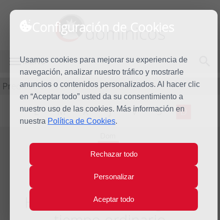
Configuración de Cookies
dominicos
Usamos cookies para mejorar su experiencia de
MENÚ
navegación, analizar nuestro tráfico y mostrarle
Predicación
anuncios o contenidos personalizados. Al hacer clic
en “Aceptar todo” usted da su consentimiento a
nuestro uso de las cookies. Más información en
L
M
X
J
V
S
D
nuestra
Política de Cookies
.
Dom
6
Rechazar todo
Sep
2026
Personalizar
Homilía XXIII Domingo del
Aceptar todo