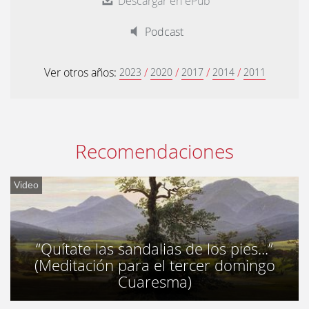
Descargar en ePub
Podcast
Ver otros años:
/
/
/
/
2023
2020
2017
2014
2011
Recomendaciones
Video
“Quítate las sandalias de los pies...”
(Meditación para el tercer domingo
Cuaresma)