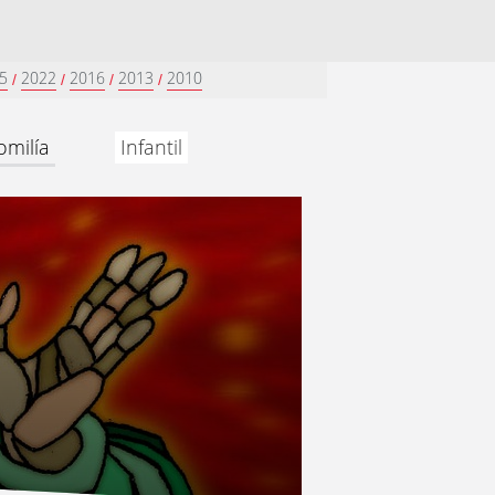
5
2022
2016
2013
2010
/
/
/
/
omilía
Infantil