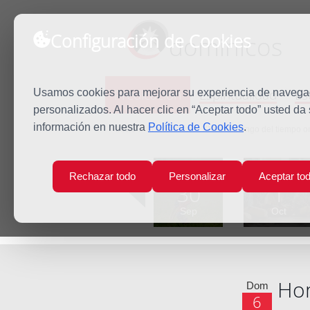
Configuración de Cookies
dominicos
Predicación
Espiritualidad
Es
Usamos cookies para mejorar su experiencia de navegaci
personalizados. Al hacer clic en “Aceptar todo” usted da
información en nuestra
Política de Cookies
.
Inicio
Predicación
XXVII Domingo del tiempo or
Lun
Mar
Rechazar todo
Personalizar
Aceptar to
30
1
Sep
Oct
Hom
Dom
6