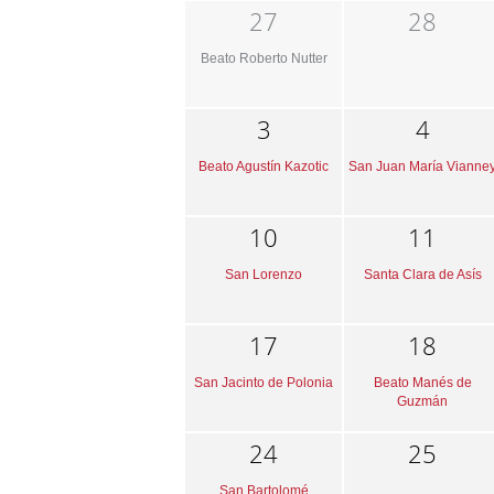
27
28
Beato Roberto Nutter
3
4
Beato Agustín Kazotic
San Juan María Vianne
10
11
San Lorenzo
Santa Clara de Asís
17
18
San Jacinto de Polonia
Beato Manés de
Guzmán
24
25
San Bartolomé