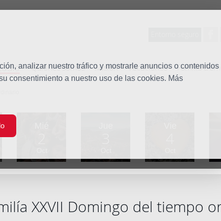
Entorno seguro
tudio
ón, analizar nuestro tráfico y mostrarle anuncios o contenidos
Quiénes somos
Misión
Vocaciones
Familia Dom
 su consentimiento a nuestro uso de las cookies. Más
dinario
Mié
Jue
Vie
do
2
3
4
Oct
Oct
Oct
ilía XXVII Domingo del tiempo or