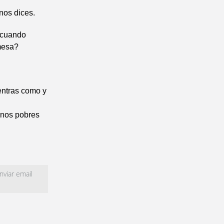
 nos dices.
 cuando
 mesa?
ientras como y
unos pobres
viar email