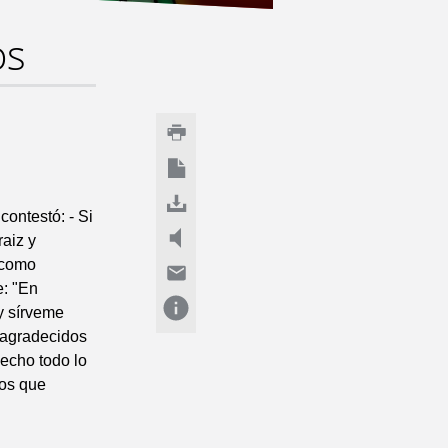
os
contestó: - Si
raiz y
 como
e: "En
y sírveme
 agradecidos
echo todo lo
os que