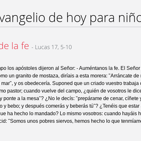
vangelio de hoy para niñ
de la fe
- Lucas 17, 5-10
po los apóstoles dijeron al Señor: - Auméntanos la fe. El Señor 
como un granito de mostaza, diríais a esta morera: "Arráncate de 
l mar", y os obedecería. Suponed que un criado vuestro trabaja
mo pastor; cuando vuelve del campo, ¿quién de vosotros le dic
y ponte a la mesa"? ¿No le decís: "prepárame de cenar, cíñete 
o y bebo; y después comerás y beberás tú"? ¿Tenéis que estar
rque ha hecho lo mandado? Lo mismo vosotros: cuando hayáis h
id: "Somos unos pobres siervos, hemos hecho lo que tenmíam