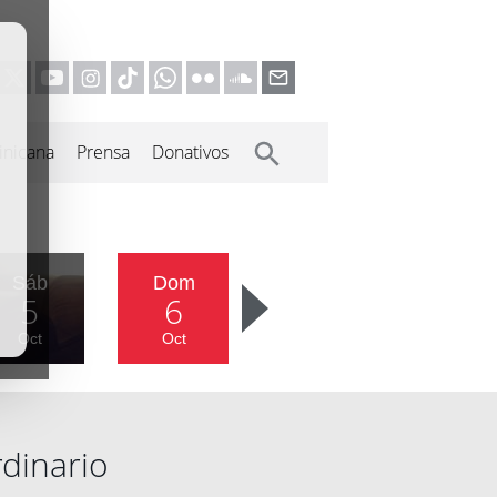
inicana
Prensa
Donativos
Sáb
Dom
5
6
Oct
Oct
dinario