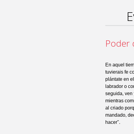
E
Poder 
En aquel tiem
tuvierais fe 
plántate en e
labrador o co
seguida, ven 
mientras com
al criado po
mandado, dec
hacer".