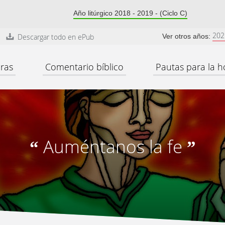
Año litúrgico 2018 - 2019 - (Ciclo C)
202
Descargar todo en ePub
Ver otros años:
ras
Comentario bíblico
Pautas para la h
Auméntanos la fe
“
”