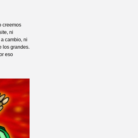
no creemos
te, ni
 a cambio, ni
e los grandes.
or eso