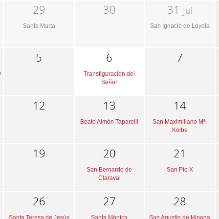
29
30
31
Jul
Santa Marta
San Ignacio de Loyola
5
6
7
y
Transfiguración del
Señor
12
13
14
Beato Aimón Taparelli
San Maximiliano Mª.
Kolbe
19
20
21
San Bernardo de
San Pío X
Claraval
26
27
28
Santa Teresa de Jesús
Santa Mónica
San Agustín de Hipona