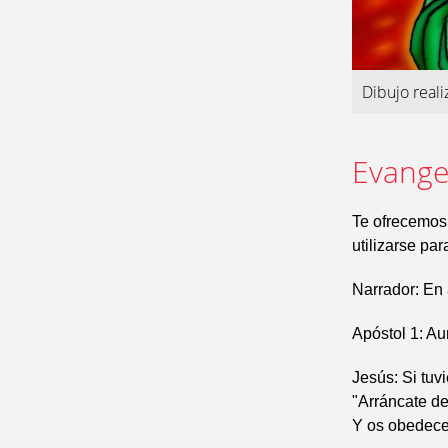
Dibujo real
Evangel
Te ofrecemos
utilizarse pa
Narrador: En 
Apóstol 1: Au
Jesús: Si tuv
"Arráncate de 
Y os obedece