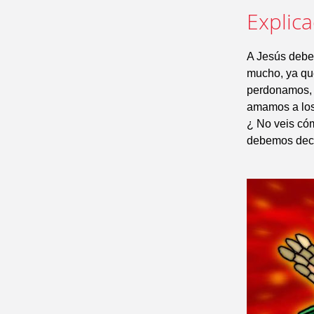
Explic
A Jesús debe
mucho, ya que
perdonamos, n
amamos a los 
¿ No veis cóm
debemos decir