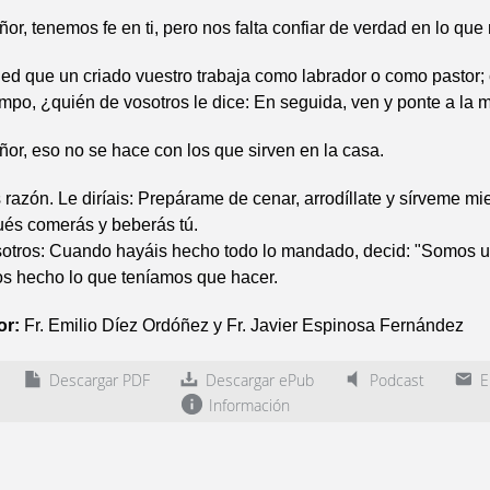
ñor, tenemos fe en ti, pero nos falta confiar de verdad en lo que
ed que un criado vuestro trabaja como labrador o como pastor;
mpo, ¿quién de vosotros le dice: En seguida, ven y ponte a la
ñor, eso no se hace con los que sirven en la casa.
 razón. Le diríais: Prepárame de cenar, arrodíllate y sírveme m
ués comerás y beberás tú.
otros: Cuando hayáis hecho todo lo mandado, decid: "Somos 
os hecho lo que teníamos que hacer.
or:
Fr. Emilio Díez Ordóñez y Fr. Javier Espinosa Fernández
Descargar PDF
Descargar ePub
Podcast
En
Información