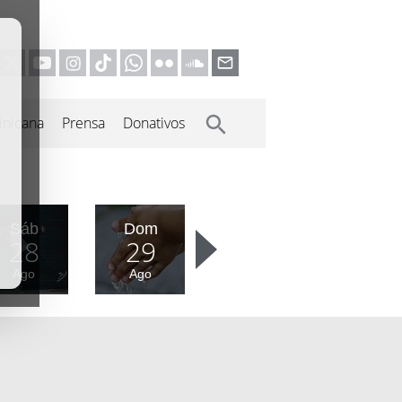
inicana
Prensa
Donativos
Sáb
Dom
28
29
Ago
Ago