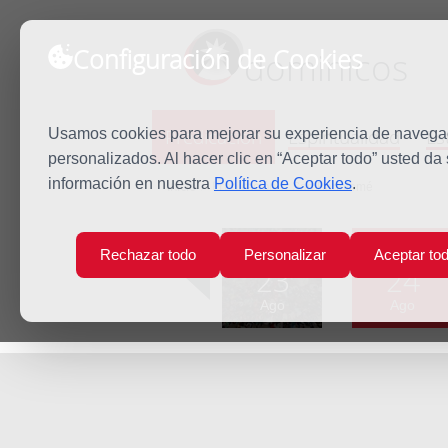
Configuración de Cookies
dominicos
Predicación
Espiritualidad
Es
Usamos cookies para mejorar su experiencia de navegaci
personalizados. Al hacer clic en “Aceptar todo” usted da
información en nuestra
Política de Cookies
.
Inicio
Predicación
San Bartolomé
Lun
Mar
Rechazar todo
Personalizar
Aceptar to
23
24
Ago
Ago