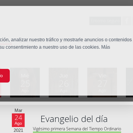
Entorno seguro
tudio
ón, analizar nuestro tráfico y mostrarle anuncios o contenidos
Quiénes somos
Misión
Vocaciones
Familia Dom
 su consentimiento a nuestro uso de las cookies. Más
Mié
Jue
Vie
do
25
26
27
Ago
Ago
Ago
Mar
Evangelio del día
24
Ago
Vigésimo primera Semana del Tiempo Ordinario
2021