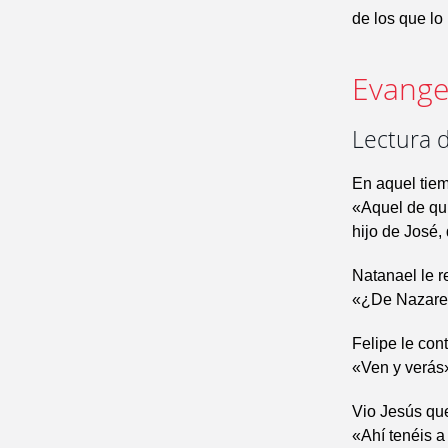
de los que lo
Evangel
Lectura d
En aquel tiem
«Aquel de qui
hijo de José,
Natanael le r
«¿De Nazaret
Felipe le cont
«Ven y verás
Vio Jesús que
«Ahí tenéis a