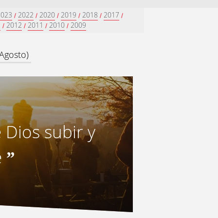
2023
2022
2020
2019
2018
2017
/
/
/
/
/
/
3
2012
2011
2010
2009
/
/
/
/
Agosto)
e Dios subir y
e
”