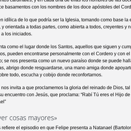
oce basamentos con los nombres de los doce apóstoles del Cord
 idílica de lo que podría ser la Iglesia, tomando como base l
, y orientada a todas partes, como abierta a todos, creyentes y 
a los iniciados.
ta como el lugar donde los Santos, aquellos que siguen y cum
ios, pueden encontrarse personalmente con el Cordero y con el
; se nos presenta como un nuevo paraíso donde se puede hallar
as, abrigo donde resguardarse, una mano amiga donde apoyart
sobre todo, escucha y cobijo donde reconfortarnos.
nos invita a que proclamemos la gloria del reinado de Dios, ta
u encuentro con Jesús, que proclama: “Rabí Tú eres el Hijo de
el”
ver cosas mayores»
refiere el episodio en que Felipe presenta a Natanael (Bartolo