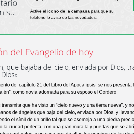
tario
en su
Active el
icono de la campana
para que su
teléfono le avise de las novedades.
ón del Evangelio de hoy
n, que bajaba del cielo, enviada por Dios, t
 Dios»
ento del capítulo 21 del Libro del Apocalipsis, se nos presenta l
alén”, como novia adornada para su esposo el Cordero.
transmite que ha visto un “cielo nuevo y una tierra nueva”, y no
anos de ángeles que baja del cielo, enviada por Dios, y llevand
endo el símil de un brillo tal que se asemeja a una piedra precio
 la ciudad perfecta, con una gran muralla y puertas que se abr
ntos cardinales, y en cada una de ellas los nombres de las doce