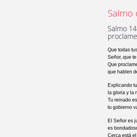
Salmo 
Salmo 144
proclamen
Que todas tus
Señor, que te
Que proclamen
que hablen de
Explicando t
la gloria y la
Tu reinado es
tu gobierno v
El Señor es j
es bondadoso
Cerca está el