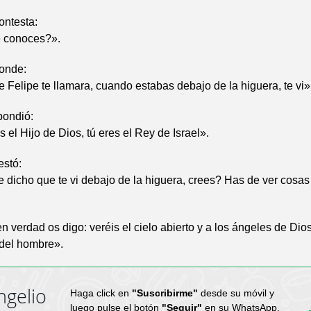
ontesta:
 conoces?».
ponde:
 Felipe te llamara, cuando estabas debajo de la higuera, te vi»
pondió:
s el Hijo de Dios, tú eres el Rey de Israel».
estó:
 dicho que te vi debajo de la higuera, crees? Has de ver cosa
n verdad os digo: veréis el cielo abierto y a los ángeles de Dios
 del hombre».
ngelio
Haga click en
"Suscribirme"
desde su móvil y
luego pulse el botón
"Seguir"
en su WhatsApp.