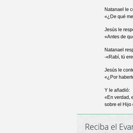
Natanael le c
«¿De qué me
Jesús le res
«Antes de que
Natanael res
-«Rabí, tú ere
Jesús le cont
«¿Por haberte
Y le añadió:
«En verdad, e
sobre el Hijo
Reciba el Eva