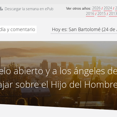
2026
2024
Descargar la semana en ePub
Ver otros años:
/
/
2016
2015
201
/
/
 día y comentario
Hoy es: San Bartolomé (24 de 
ielo abierto y a los ángeles d
ajar sobre el Hijo del Hombr