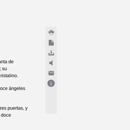
anta de
; su
istalino.
doce ángeles
tres puertas, y
s doce