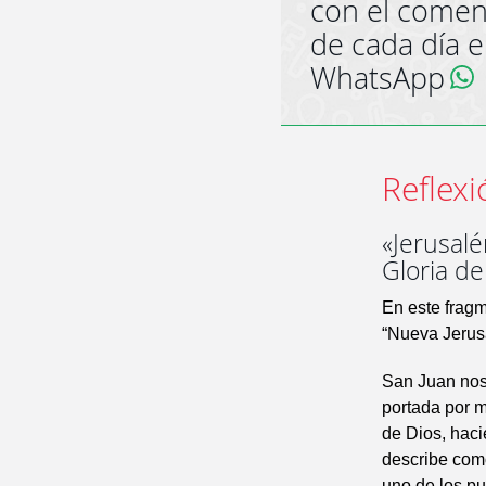
con el comen
de cada día 
WhatsApp
Reflexi
«Jerusalé
Gloria de
En este fragm
“Nueva Jerus
San Juan nos 
portada por m
de Dios, haci
describe como
uno de los pu