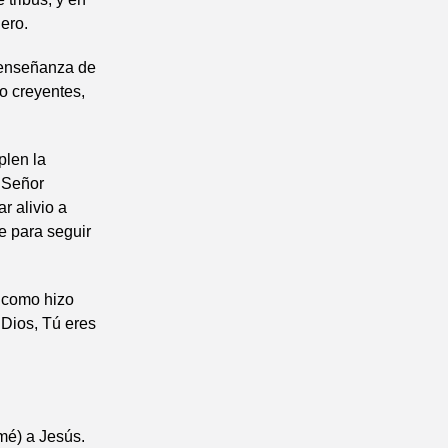
ero.
a enseñanza de
no creyentes,
plen la
 Señor
 alivio a
e para seguir
l como hizo
 Dios, Tú eres
mé) a Jesús.