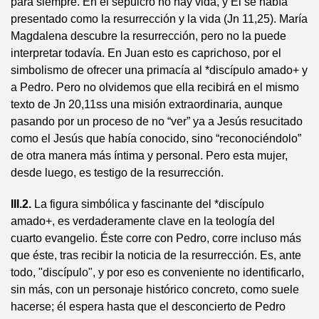
para siempre. En el sepulcro no hay vida, y Él se había
presentado como la resurrección y la vida (Jn 11,25). María
Magdalena descubre la resurrección, pero no la puede
interpretar todavía. En Juan esto es caprichoso, por el
simbolismo de ofrecer una primacía al *discípulo amado+ y
a Pedro. Pero no olvidemos que ella recibirá en el mismo
texto de Jn 20,11ss una misión extraordinaria, aunque
pasando por un proceso de no “ver” ya a Jesús resucitado
como el Jesús que había conocido, sino “reconociéndolo”
de otra manera más íntima y personal. Pero esta mujer,
desde luego, es testigo de la resurrección.
III.2.
La figura simbólica y fascinante del *discípulo
amado+, es verdaderamente clave en la teología del
cuarto evangelio. Éste corre con Pedro, corre incluso más
que éste, tras recibir la noticia de la resurrección. Es, ante
todo, "discípulo", y por eso es conveniente no identificarlo,
sin más, con un personaje histórico concreto, como suele
hacerse; él espera hasta que el desconcierto de Pedro