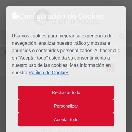
Configuración de Cookies
dominicos
Usamos cookies para mejorar su experiencia de
MENÚ
navegación, analizar nuestro tráfico y mostrarle
Predicación
anuncios o contenidos personalizados. Al hacer clic
en “Aceptar todo” usted da su consentimiento a
nuestro uso de las cookies. Más información en
L
M
X
J
V
S
D
nuestra
Política de Cookies
.
Dom
5
Rechazar todo
Abr
2015
Personalizar
Homilía Domingo de
Aceptar todo