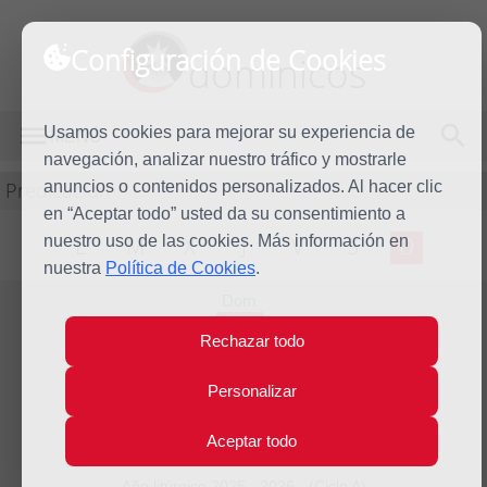
Configuración de Cookies
dominicos
Usamos cookies para mejorar su experiencia de
MENÚ
navegación, analizar nuestro tráfico y mostrarle
Predicación
anuncios o contenidos personalizados. Al hacer clic
en “Aceptar todo” usted da su consentimiento a
nuestro uso de las cookies. Más información en
L
M
X
J
V
S
D
nuestra
Política de Cookies
.
Dom
5
Rechazar todo
Abr
2026
Homilía Domingo de
Personalizar
Resurrección
Aceptar todo
Año litúrgico 2025 - 2026 - (Ciclo A)