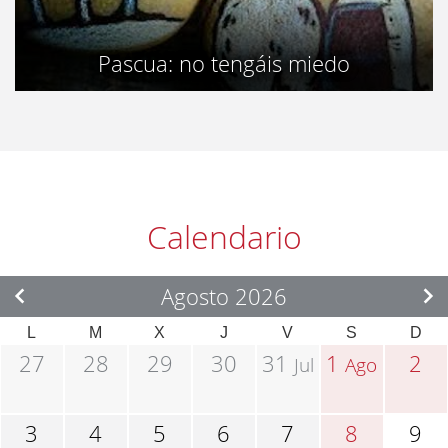
Pascua: no tengáis miedo
Calendario
Agosto 2026
L
M
X
J
V
S
D
27
28
29
30
31
1
2
Jul
Ago
3
4
5
6
7
8
9