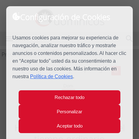
Configuración de Cookies
dominicos
Usamos cookies para mejorar su experiencia de
MENÚ
navegación, analizar nuestro tráfico y mostrarle
Predicación
anuncios o contenidos personalizados. Al hacer clic
en “Aceptar todo” usted da su consentimiento a
nuestro uso de las cookies. Más información en
L
M
X
J
V
S
D
nuestra
Política de Cookies
.
Dom
4
Rechazar todo
Oct
2020
Personalizar
Homilía XXVII Domingo del
Aceptar todo