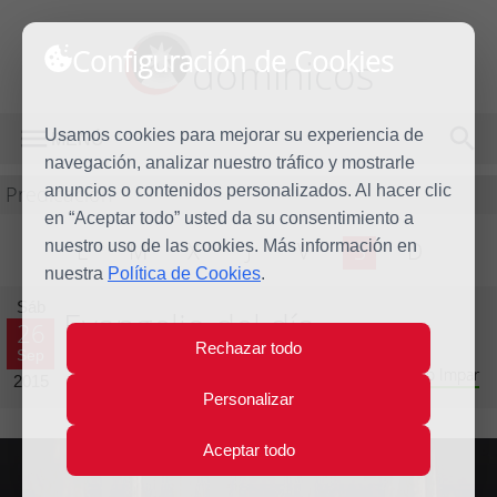
Configuración de Cookies
dominicos
Usamos cookies para mejorar su experiencia de
MENÚ
navegación, analizar nuestro tráfico y mostrarle
Predicación
anuncios o contenidos personalizados. Al hacer clic
en “Aceptar todo” usted da su consentimiento a
nuestro uso de las cookies. Más información en
L
M
X
J
V
S
D
nuestra
Política de Cookies
.
Sáb
Evangelio del día
26
Rechazar todo
Sep
Vigésimo quinta Semana del Tiempo Ordinario - Año Impar
2015
Personalizar
Aceptar todo