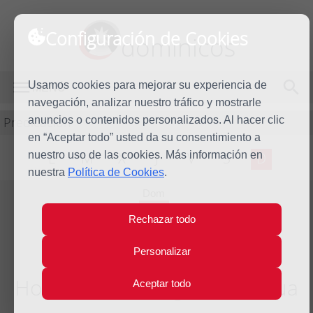
Configuración de Cookies
dominicos
Usamos cookies para mejorar su experiencia de
MENÚ
navegación, analizar nuestro tráfico y mostrarle
Predicación
anuncios o contenidos personalizados. Al hacer clic
en “Aceptar todo” usted da su consentimiento a
nuestro uso de las cookies. Más información en
L
M
X
J
V
S
D
nuestra
Política de Cookies
.
Dom
3
Rechazar todo
May
2026
Personalizar
Homilía V Domingo de Pascua
Aceptar todo