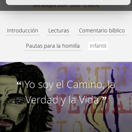
Año litúrgico 2025 - 2026 - (Ciclo A)
Introducción
Lecturas
Comentario bíblico
Pautas para la homilía
Infantil
Yo soy el Camino, la
“
Verdad y la Vida
”