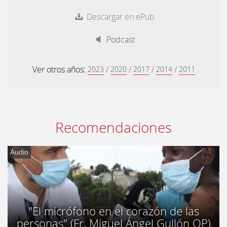
Descargar en ePub
Podcast
Ver otros años:
/
/
/
/
2023
2020
2017
2014
2011
Recomendaciones
Audio
"El micrófono en el corazón de las
personas" (Fr. Miguel Ángel Gullón OP)