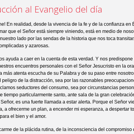
cción al Evangelio del día
ne! En realidad, desde la vivencia de la fe y de la confianza en É
ar que el Señor está siempre viniendo, está en medio de nosot
uestro lado por las sendas de la historia que nos toca transitar
complicadas y azarosas.
os ayuda a caer en la cuenta de esta verdad. Y nos predispone
nuestros encuentros personales con el Señor Jesucristo en la or
la más atenta escucha de su Palabra y de su paso entre nosotr
 peligro de la distracción, sea por las razonables preocupacion
eclamos seductores del consumo, sea por circunstancias personal
tiempo particularmente santo, ante sala de la gran celebració
 Señor, es una fuerte llamada a estar alerta. Porque el Señor vi
da, a ofrecerme un plan, a encender mi esperanza, a despertar t
ara el bien y el amor.
carme de la plácida rutina, de la inconsciencia del compromiso d