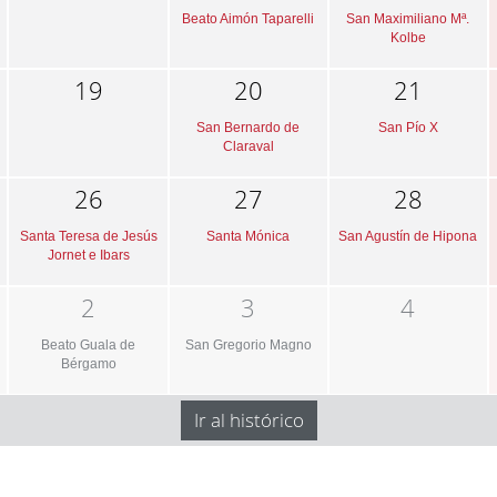
Beato Aimón Taparelli
San Maximiliano Mª.
Kolbe
19
20
21
San Bernardo de
San Pío X
Claraval
26
27
28
Santa Teresa de Jesús
Santa Mónica
San Agustín de Hipona
Jornet e Ibars
2
3
4
Beato Guala de
San Gregorio Magno
Bérgamo
Ir al histórico