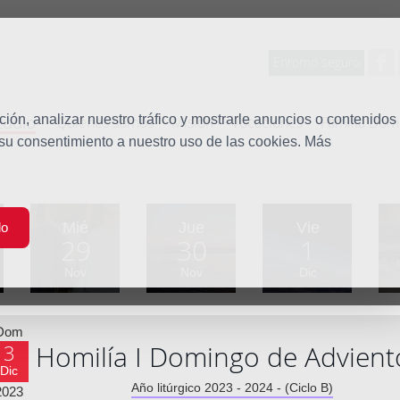
Entorno seguro
tudio
ón, analizar nuestro tráfico y mostrarle anuncios o contenidos
Quiénes somos
Misión
Vocaciones
Familia Dom
 su consentimiento a nuestro uso de las cookies. Más
Mié
Jue
Vie
do
29
30
1
Nov
Nov
Dic
Dom
Homilía I Domingo de Advient
3
Dic
Año litúrgico 2023 - 2024 - (Ciclo B)
2023