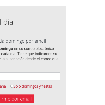
l día
ada domingo por email
domingo
en su correo electrónico
 cada día. Tiene que indicarnos su
r la suscripción desde el correo que
mana
Solo domingos y fiestas
birme por email