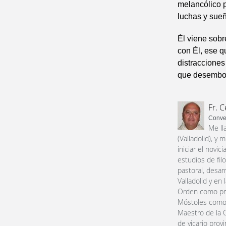
melancólico p
luchas y sue
Él viene sobr
con Él, ese q
distracciones
que desemboca
Fr. C
Conven
Me ll
(Valladolid), y
iniciar el nov
estudios de fil
pastoral, desar
Valladolid y en
Orden como pri
Móstoles como c
Maestro de la 
de vicario prov