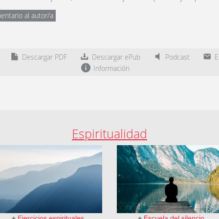
entario al autor/a
Descargar PDF
Descargar ePub
Podcast
En
Información
Espiritualidad
+
Ejercicios espirituales
+
Escuela del silencio