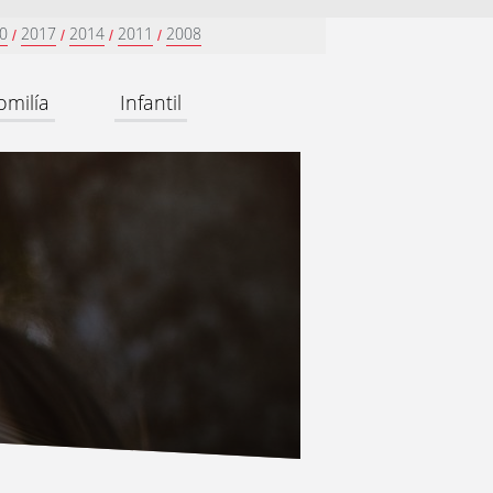
0
2017
2014
2011
2008
/
/
/
/
omilía
Infantil