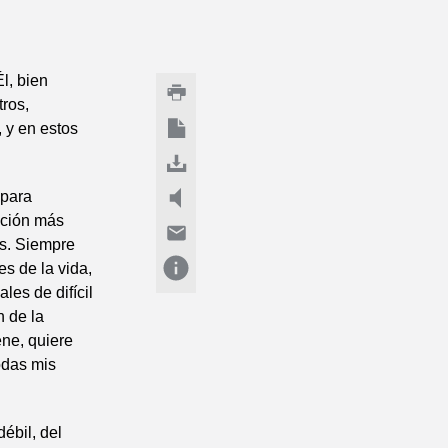
l, bien
ros,
, y en estos
 para
ación más
os. Siempre
es de la vida,
es de difícil
n de la
ene, quiere
odas mis
ébil, del