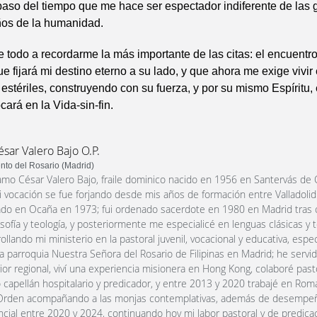
aso del tiempo que me hace ser espectador indiferente de las
ños de la humanidad.
e todo a recordarme la más importante de las citas: el encuentro 
ue fijará mi destino eterno a su lado, y que ahora me exige vivir 
 estériles, construyendo con su fuerza, y por su mismo Espíritu, 
rá en la Vida-sin-fin.
ésar Valero Bajo O.P.
to del Rosario (Madrid)
amo César Valero Bajo, fraile dominico nacido en 1956 en Santervás d
 mi vocación se fue forjando desde mis años de formación entre Valladolid 
iciado en Ocaña en 1973; fui ordenado sacerdote en 1980 en Madrid tras
osofía y teología, y posteriormente me especialicé en lenguas clásicas y 
rollando mi ministerio en la pastoral juvenil, vocacional y educativa, esp
 la parroquia Nuestra Señora del Rosario de Filipinas en Madrid; he servi
or regional, viví una experiencia misionera en Hong Kong, colaboré pas
apellán hospitalario y predicador, y entre 2013 y 2020 trabajé en Roma
Orden acompañando a las monjas contemplativas, además de desempeña
incial entre 2020 y 2024, continuando hoy mi labor pastoral y de predica