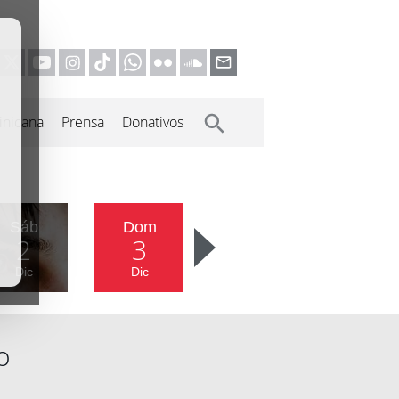
inicana
Prensa
Donativos
Sáb
Dom
2
3
Dic
Dic
o