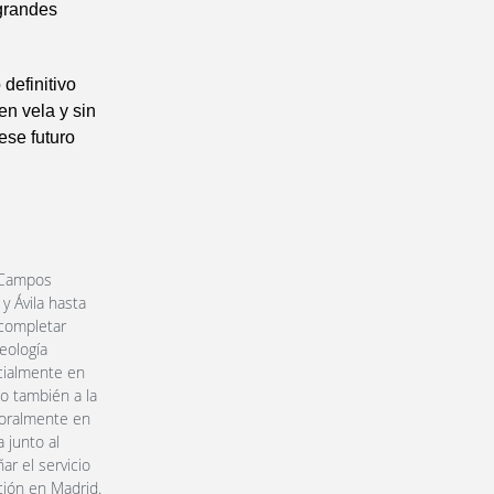
 grandes
definitivo
en vela y sin
ese futuro
e Campos
y Ávila hasta
 completar
teología
ecialmente en
do también a la
toralmente en
 junto al
r el servicio
ción en Madrid.