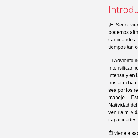
Introdu
¡El Señor vie
podemos afirm
caminando a n
tiempos tan 
El Adviento n
intensificar 
intensa y en 
nos acecha el
sea por los r
manejo… Este 
Natividad del
venir a mi vi
capacidades p
Él viene a sa