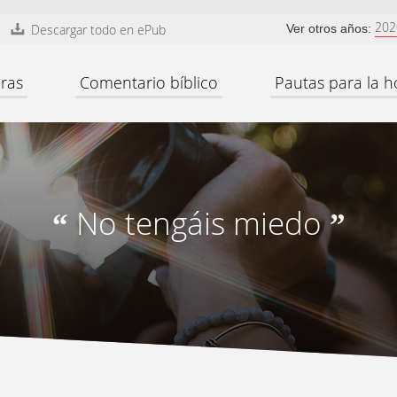
202
Descargar todo en ePub
Ver otros años:
ras
Comentario bíblico
Pautas para la h
No tengáis miedo
“
”