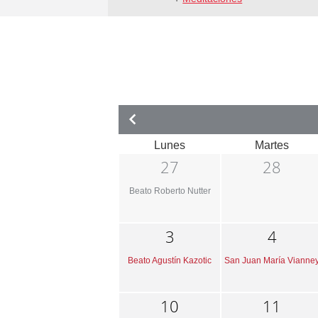
Lunes
Martes
27
28
Beato Roberto Nutter
3
4
Beato Agustín Kazotic
San Juan María Vianne
10
11