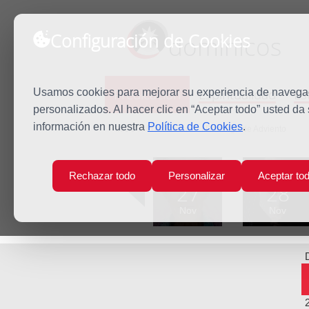
Configuración de Cookies
dominicos
Predicación
Espiritualidad
Es
Usamos cookies para mejorar su experiencia de navegaci
personalizados. Al hacer clic en “Aceptar todo” usted da
información en nuestra
Política de Cookies
.
Inicio
Predicación
I Domingo de Adviento
Lun
Mar
Rechazar todo
Personalizar
Aceptar to
27
28
Nov
Nov