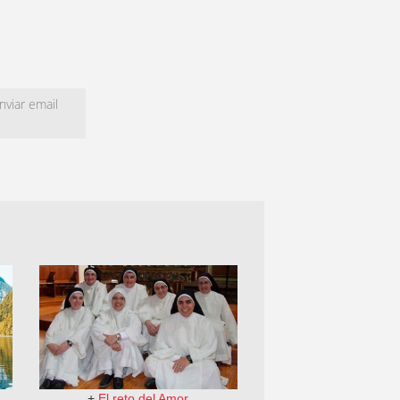
viar email
+
El reto del Amor