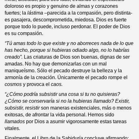
doloroso es propio y genuino de almas y corazones
fuertes; la
lástima
–parecida a la compasión, pero distinta-
es pasajera, descomprometida, miedosa. Dios es fuerte
porque todo lo puede, incluso perdonar. El poder de Dios
es su compasión.
“Tú amas todo lo que existe y no aborreces nada de lo que
has hecho, porque si hubieras odiado algo, no lo habrías
creado”.
Las criaturas de Dios son buenas, dignas de ser
amadas. No hay que demonizarlas con un mal
maniqueísmo. Sólo el pecado destruye la belleza y la
armonía de la creación. Únicamente el pecado rompe el
cosmos
y provoca el
caos.
“¿Cómo podría subsistir una cosa si tu no quisieras?
¿Cómo se conservaría si no la hubieras llamado? Existir,
subsistir, resistir
son maneras existenciales, más o menos
exitosas, de afrontar la vida personal. Hemos sido
llamados
por Dios a asumir vigorosamente estas tareas
vitales.
Finalmente, el Libro de la Sabiduría concluye afirmando: