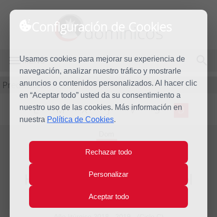
Configuración de Cookies
dominicos
Usamos cookies para mejorar su experiencia de
MENÚ
navegación, analizar nuestro tráfico y mostrarle
Predicación
anuncios o contenidos personalizados. Al hacer clic
en “Aceptar todo” usted da su consentimiento a
nuestro uso de las cookies. Más información en
L
M
X
J
V
S
D
nuestra
Política de Cookies
.
Dom
3
Rechazar todo
Nov
2019
Homilía XXXI Domingo del
Personalizar
tiempo ordinario
Aceptar todo
Año litúrgico 2018 - 2019 - (Ciclo C)