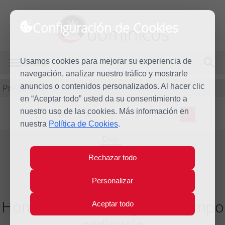
Configuración de Cookies
dominicos
Usamos cookies para mejorar su experiencia de
MENÚ
navegación, analizar nuestro tráfico y mostrarle
Predicación
anuncios o contenidos personalizados. Al hacer clic
en “Aceptar todo” usted da su consentimiento a
nuestro uso de las cookies. Más información en
L
M
X
J
V
S
D
nuestra
Política de Cookies
.
Dom
29
Rechazar todo
Ago
2021
Personalizar
Homilía XXII Domingo del tiempo
Aceptar todo