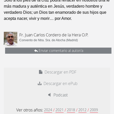
Solo a los pies de la cruz podrá renacer en nosotros una fe
más madura y auténtica en Jesús, verdadero hombre y
verdadero Dios; un Dios tan enamorado de sus hijos que
acepta nacer, vivir y morir… por Amor.
Fr. Juan Carlos Cordero de la Hera O.P.
Convento de Ntra. Sra. de Atocha (Madrid)
Enviar comentario al autor/a
Descargar en PDF
Descargar en ePub
Podcast
Ver otros años:
/
/
/
/
2024
2021
2018
2012
2009