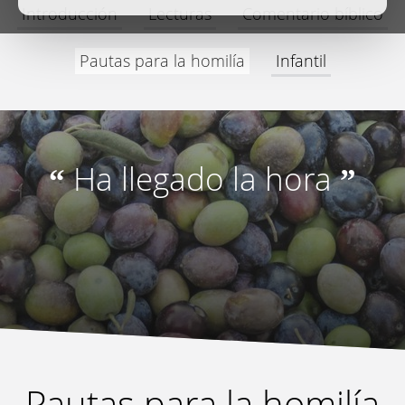
Introducción
Lecturas
Comentario bíblico
Pautas para la homilía
Infantil
Ha llegado la hora
“
”
Pautas para la homilía