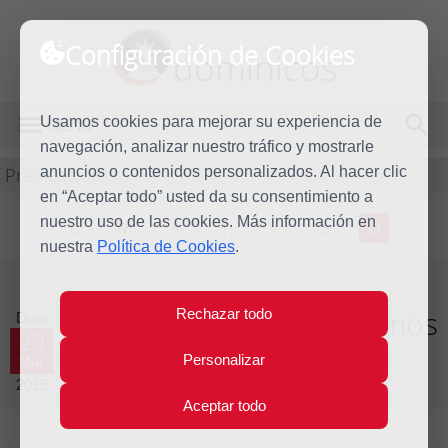
Configuración de Cookies
dominicos
Usamos cookies para mejorar su experiencia de
MENÚ
navegación, analizar nuestro tráfico y mostrarle
Predicación
anuncios o contenidos personalizados. Al hacer clic
en “Aceptar todo” usted da su consentimiento a
nuestro uso de las cookies. Más información en
L
M
X
J
V
S
D
nuestra
Política de Cookies
.
Homilía Domingo de Ramos
Rechazar todo
Dom
29
Personalizar
Mar
Año litúrgico 2014 - 2015 - (Ciclo B)
2015
Aceptar todo