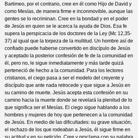
Bartimeo, por el contrario, cree en él como Hijo de David y
como Mesías, de manera firme e inconmovible, aunque las
gentes se lo recriminan. Cree en la bondad y en el poder
de Jesús en quien se le acerca la ayuda de Dios. Esa fe
supera la perspicacia de los doctores de la Ley (Mc 12,35-
37) al igual que la torpeza de la multitud. Un hombre así de
confiado puede haberse convertido en discípulo de Jesús
y aceptado la posterior confesión de fe de la comunidad en
él, pero no, le sigue inmediatamente y más tarde quizá
perteneció de hecho a la comunidad. Para los lectores
cristianos, el ciego pasa a ser el modelo del creyente y
discípulo que ante nada retrocede y que sigue a Jesús en
su camino de muerte. Jesús acepta esta confesión en su
camino hacia la muerte donde se revelará la plenitud de lo
que significa ser el Mesías. El ciego sigue hablando a los
hombres y mujeres de hoy que pertenecen a la comunidad
de Jesús. En medio de las dificultades: su grave situación,
el rechazo de los que rodeaban a Jesús, él sigue firme en
su actitud y en su petición. Cree y proclama con su palabra