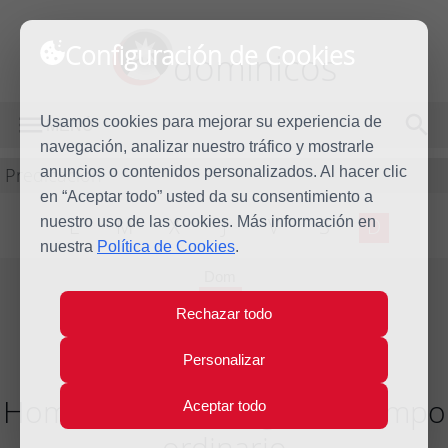
Configuración de Cookies
dominicos
Usamos cookies para mejorar su experiencia de
MENÚ
navegación, analizar nuestro tráfico y mostrarle
Predicación
anuncios o contenidos personalizados. Al hacer clic
en “Aceptar todo” usted da su consentimiento a
nuestro uso de las cookies. Más información en
L
M
X
J
V
S
D
nuestra
Política de Cookies
.
Dom
28
Rechazar todo
Oct
2018
Personalizar
Homilía XXX Domingo del tiempo
Aceptar todo