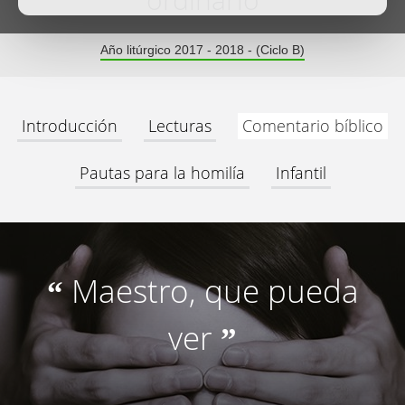
ordinario
Año litúrgico 2017 - 2018 - (Ciclo B)
Introducción
Lecturas
Comentario bíblico
Pautas para la homilía
Infantil
Maestro, que pueda
“
ver
”